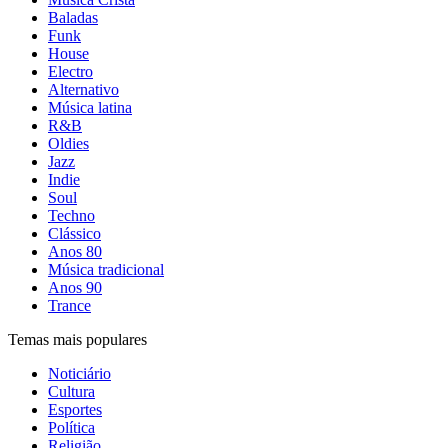
Baladas
Funk
House
Electro
Alternativo
Música latina
R&B
Oldies
Jazz
Indie
Soul
Techno
Clássico
Anos 80
Música tradicional
Anos 90
Trance
Temas mais populares
Noticiário
Cultura
Esportes
Política
Religião