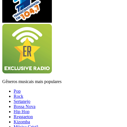
Gêneros musicais mais populares
Pop
Rock
Sertanejo
Bossa Nova
Hip Hop
Reggaeton
Kizomba
Música Cristã