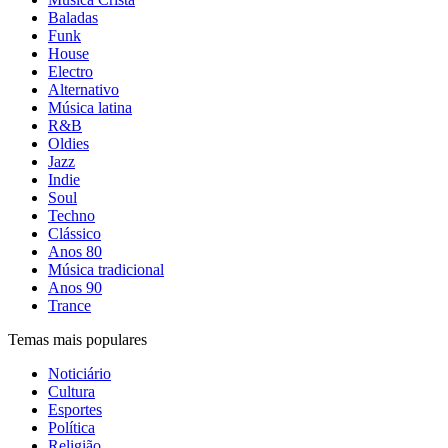
Baladas
Funk
House
Electro
Alternativo
Música latina
R&B
Oldies
Jazz
Indie
Soul
Techno
Clássico
Anos 80
Música tradicional
Anos 90
Trance
Temas mais populares
Noticiário
Cultura
Esportes
Política
Religião