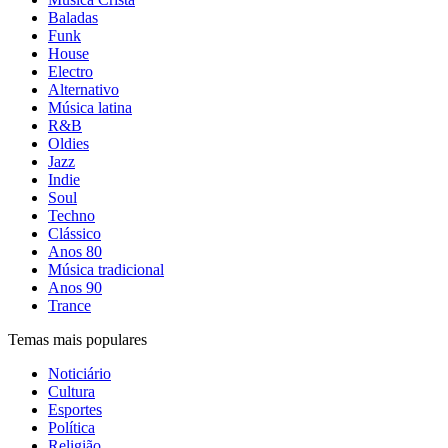
Baladas
Funk
House
Electro
Alternativo
Música latina
R&B
Oldies
Jazz
Indie
Soul
Techno
Clássico
Anos 80
Música tradicional
Anos 90
Trance
Temas mais populares
Noticiário
Cultura
Esportes
Política
Religião