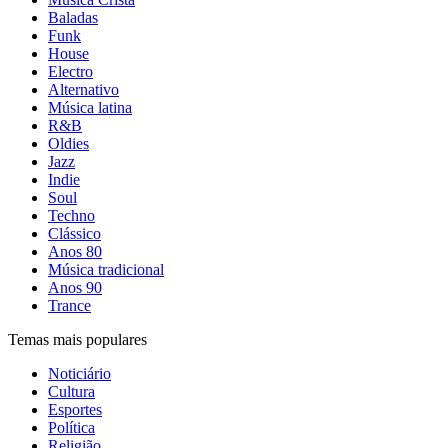
Baladas
Funk
House
Electro
Alternativo
Música latina
R&B
Oldies
Jazz
Indie
Soul
Techno
Clássico
Anos 80
Música tradicional
Anos 90
Trance
Temas mais populares
Noticiário
Cultura
Esportes
Política
Religião