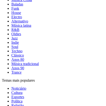
Baladas
Funk
House
Electro
Alternativo
Música latina
R&B
Oldies
Jazz
Indie
Soul
Techno
Clássico
Anos 80
Música tradicional
Anos 90
Trance
Temas mais populares
Noticiário
Cultura
Esportes
Política
Religião