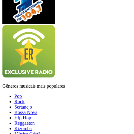
Gêneros musicais mais populares
Pop
Rock
Sertanejo
Bossa Nova
Hip Hop
Reggaeton
Kizomba
Música Cristã