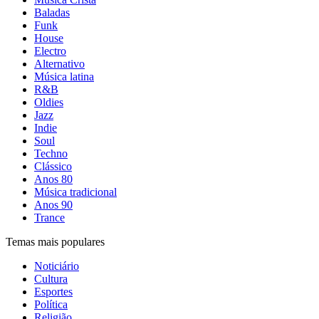
Baladas
Funk
House
Electro
Alternativo
Música latina
R&B
Oldies
Jazz
Indie
Soul
Techno
Clássico
Anos 80
Música tradicional
Anos 90
Trance
Temas mais populares
Noticiário
Cultura
Esportes
Política
Religião