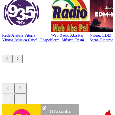
Rede Aleluia Vitória
Web Radio Aba Pai
Nibiru. EDM-
Vitoria, Música Cristã, Gospel
Serra, Música Cristã
Serra, Electrón
Podcasts de
topo
Podcasts de
topo
Podcasts de
topo