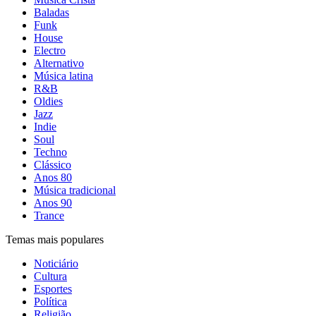
Baladas
Funk
House
Electro
Alternativo
Música latina
R&B
Oldies
Jazz
Indie
Soul
Techno
Clássico
Anos 80
Música tradicional
Anos 90
Trance
Temas mais populares
Noticiário
Cultura
Esportes
Política
Religião