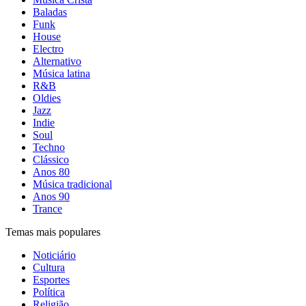
Baladas
Funk
House
Electro
Alternativo
Música latina
R&B
Oldies
Jazz
Indie
Soul
Techno
Clássico
Anos 80
Música tradicional
Anos 90
Trance
Temas mais populares
Noticiário
Cultura
Esportes
Política
Religião