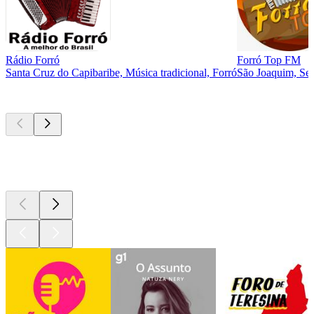
Rádio Forró
Forró Top FM
Santa Cruz do Capibaribe, Música tradicional, Forró
São Joaquim, Sert
Podcasts de
topo
Podcasts de
topo
Podcasts de
topo