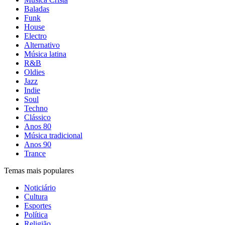
Baladas
Funk
House
Electro
Alternativo
Música latina
R&B
Oldies
Jazz
Indie
Soul
Techno
Clássico
Anos 80
Música tradicional
Anos 90
Trance
Temas mais populares
Noticiário
Cultura
Esportes
Política
Religião