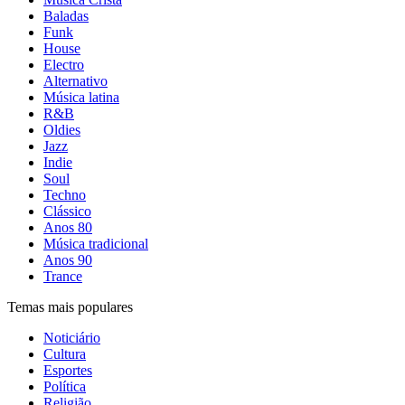
Baladas
Funk
House
Electro
Alternativo
Música latina
R&B
Oldies
Jazz
Indie
Soul
Techno
Clássico
Anos 80
Música tradicional
Anos 90
Trance
Temas mais populares
Noticiário
Cultura
Esportes
Política
Religião