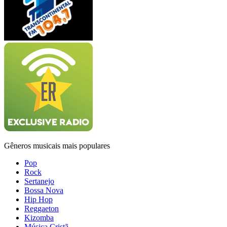
Gêneros musicais mais populares
Pop
Rock
Sertanejo
Bossa Nova
Hip Hop
Reggaeton
Kizomba
Música Cristã