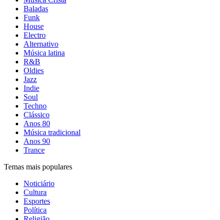
Baladas
Funk
House
Electro
Alternativo
Música latina
R&B
Oldies
Jazz
Indie
Soul
Techno
Clássico
Anos 80
Música tradicional
Anos 90
Trance
Temas mais populares
Noticiário
Cultura
Esportes
Política
Religião