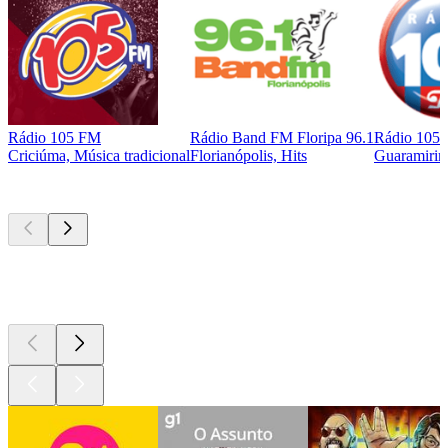
Rádio 105 FM
Rádio Band FM Floripa 96.1
Rádio 105
Criciúma, Música tradicional
Florianópolis, Hits
Guaramirim
Podcasts de
topo
Podcasts de
topo
Podcasts de
topo