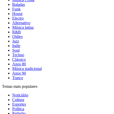
Baladas
Funk
House
Electro
Alternativo
Música latina
R&B
Oldies
Jazz
Indie
Soul
Techno
Clássico
Anos 80
Música tradicional
Anos 90
Trance
Temas mais populares
Noticiário
Cultura
Esportes
Política
Religião