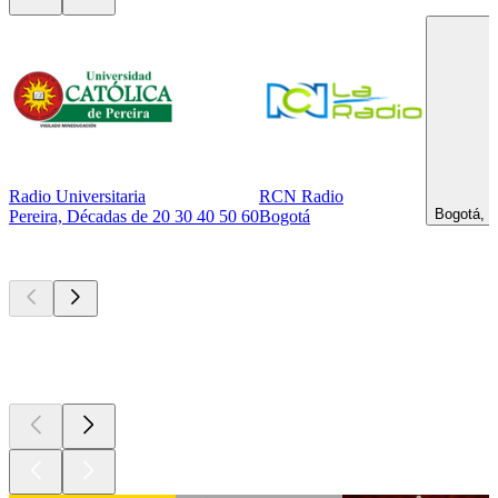
Radio Universitaria
RCN Radio
Bogotá, R
Pereira, Décadas de 20 30 40 50 60
Bogotá
Podcasts de
topo
Podcasts de
topo
Podcasts de
topo