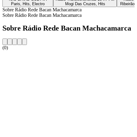
Paris, Hits, Electro
Mogi Das Cruzes, Hits
Ribeirão 
Sobre Rádio Rede Bacan Machacamarca
Sobre Rádio Rede Bacan Machacamarca
Sobre Rádio Rede Bacan Machacamarca
(0)
Website da estação