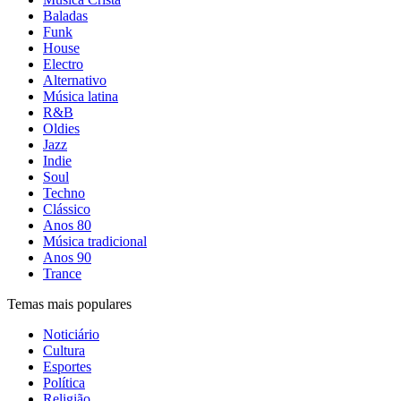
Baladas
Funk
House
Electro
Alternativo
Música latina
R&B
Oldies
Jazz
Indie
Soul
Techno
Clássico
Anos 80
Música tradicional
Anos 90
Trance
Temas mais populares
Noticiário
Cultura
Esportes
Política
Religião