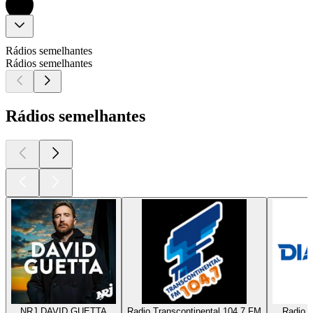
Rádios semelhantes
Rádios semelhantes
Rádios semelhantes
NRJ DAVID GUETTA
Radio Transcontinental 104.7 FM
Radio D