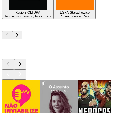
Radio z QLTURĄ
ESKA Starachowice
Jędrzejów, Clássico, Rock, Jazz
Starachowice, Pop
Podcasts de
topo
Podcasts de
topo
Podcasts de
topo