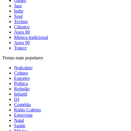
Oldies
Jazz
Indie
Soul
Techno
Clássico
Anos 80
Música tradicional
Anos 90
Trance
Temas mais populares
Noticiário
Cultura
Esportes
Política
Religião
Infantil
DJ
Comédia
Rádio Colégio
Entrevista
Natal
Saúde
Música