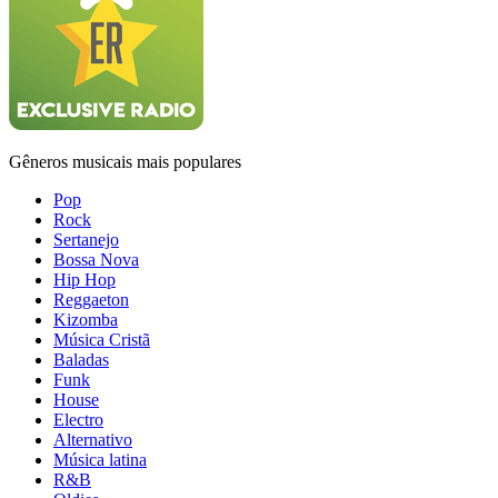
Gêneros musicais mais populares
Pop
Rock
Sertanejo
Bossa Nova
Hip Hop
Reggaeton
Kizomba
Música Cristã
Baladas
Funk
House
Electro
Alternativo
Música latina
R&B