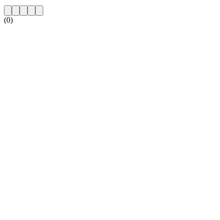
(0)
Website da estação