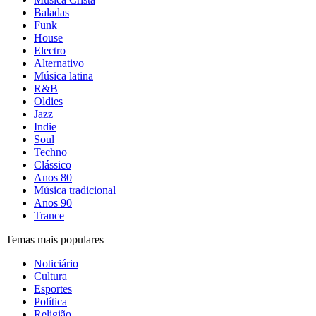
Baladas
Funk
House
Electro
Alternativo
Música latina
R&B
Oldies
Jazz
Indie
Soul
Techno
Clássico
Anos 80
Música tradicional
Anos 90
Trance
Temas mais populares
Noticiário
Cultura
Esportes
Política
Religião