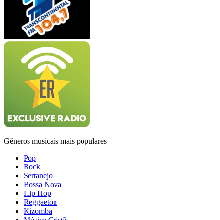
Gêneros musicais mais populares
Pop
Rock
Sertanejo
Bossa Nova
Hip Hop
Reggaeton
Kizomba
Música Cristã