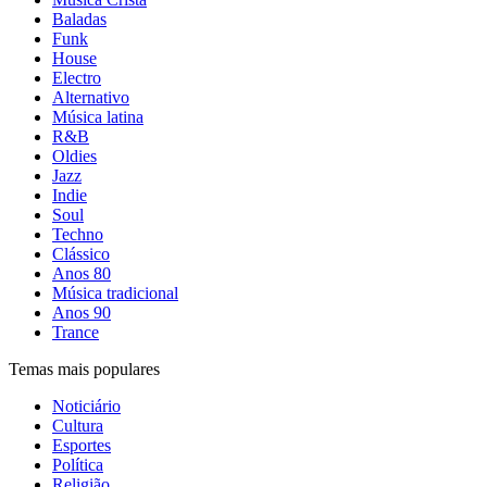
Baladas
Funk
House
Electro
Alternativo
Música latina
R&B
Oldies
Jazz
Indie
Soul
Techno
Clássico
Anos 80
Música tradicional
Anos 90
Trance
Temas mais populares
Noticiário
Cultura
Esportes
Política
Religião