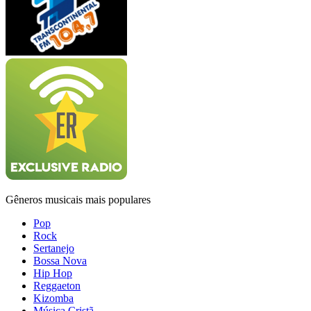
Gêneros musicais mais populares
Pop
Rock
Sertanejo
Bossa Nova
Hip Hop
Reggaeton
Kizomba
Música Cristã