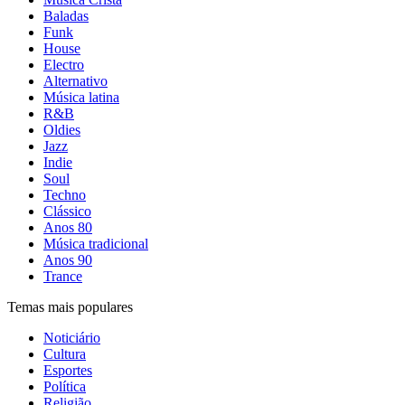
Baladas
Funk
House
Electro
Alternativo
Música latina
R&B
Oldies
Jazz
Indie
Soul
Techno
Clássico
Anos 80
Música tradicional
Anos 90
Trance
Temas mais populares
Noticiário
Cultura
Esportes
Política
Religião