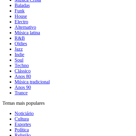
Baladas
Funk
House
Electro
Alternativo
Música latina
R&B
Oldies
Jazz
Indie
Soul
Techno
Clássico
Anos 80
Música tradicional
Anos 90
Trance
Temas mais populares
Noticiário
Cultura
Esportes
Política
Religião