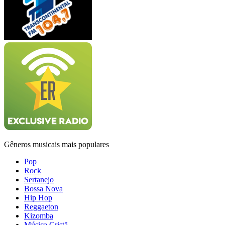
Gêneros musicais mais populares
Pop
Rock
Sertanejo
Bossa Nova
Hip Hop
Reggaeton
Kizomba
Música Cristã