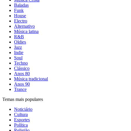
Baladas
Funk
House
Electro
Alternativo
Música latina
R&B
Oldies
Jazz
Indie
Soul
Techno
Clássico
Anos 80
Música tradicional
Anos 90
Trance
Temas mais populares
Noticiário
Cultura
Esportes
Política
Religião