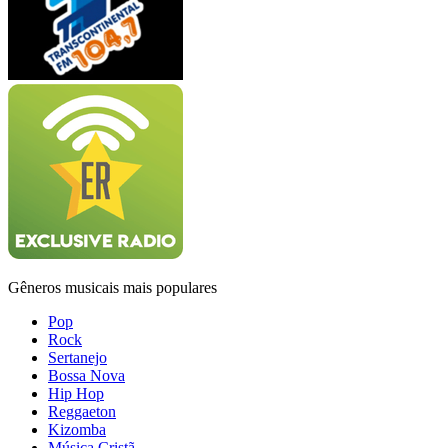
Gêneros musicais mais populares
Pop
Rock
Sertanejo
Bossa Nova
Hip Hop
Reggaeton
Kizomba
Música Cristã