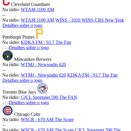
Cleveland Guardians
Na rádio:
WTAM 1100 AM
-
-
Na rádio:
WTAM 1100 AM
WINS - 1010 WINS CBS New York
Detalhes sobre o jogo
Pittsburgh Pirates
Na rádio:
KDKA FM - 93.7 The Fan
-
:
-
Detalhes sobre o jogo
Milwaukee Brewers
Na rádio:
WTMJ - Newsradio 620
-
-
Na rádio:
WTMJ - Newsradio 620
KDKA FM - 93.7 The Fan
Detalhes sobre o jogo
Toronto Blue Jays
Na rádio:
CJCL Sportsnet 590 The FAN
-
:
-
Detalhes sobre o jogo
Chicago Cubs
Na rádio:
WSCR - 670 AM The Score
-
-
Na rádio:
WSCR - 670 AM The Score
CJCL Sportsnet 590 The