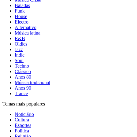
Baladas
Funk
House
Electro
Alternativo
Música latina
R&B
Oldies
Jazz
Indie
Soul
Techno
Clássico
Anos 80
Música tradicional
Anos 90
Trance
Temas mais populares
Noticiário
Cultura
Esportes
Política
Religião