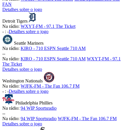
FAN
Detalhes sobre o jogo
Detroit Tigers
Na rádio:
WXYT-FM - 97.1 The Ticket
-
:
-
Detalhes sobre o jogo
Seattle Mariners
Na rádio:
KIRO - 710 ESPN Seattle 710 AM
-
-
Na rádio:
KIRO - 710 ESPN Seattle 710 AM
WXYT-FM - 97.1
The Ticket
Detalhes sobre o jogo
Washington Nationals
Na rádio:
WJFK-FM - The Fan 106.7 FM
-
:
-
Detalhes sobre o jogo
Philadelphia Phillies
Na rádio:
94 WIP Sportsradio
-
-
Na rádio:
94 WIP Sportsradio
WJFK-FM - The Fan 106.7 FM
Detalhes sobre o jogo