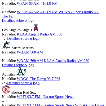
Na rádio:
WFAN 66 AM - 101.9 FM
-
-
Na rádio:
WFAN 66 AM - 101.9 FM
WCNN - Sports Radio 680
The Fan
Detalhes sobre o jogo
Los Angeles Angels
Na rádio:
KLAA Angels Radio AM 830
-
:
-
Detalhes sobre o jogo
Miami Marlins
Na rádio:
WQAM 560 AM
-
-
Na rádio:
WQAM 560 AM
KLAA Angels Radio AM 830
Detalhes sobre o jogo
Athletics
Na rádio:
WDGG The Dawg 93.7 FM
-
:
-
Detalhes sobre o jogo
Boston Red Sox
Na rádio:
WEEI 93.7 FM - Boston Sports News
-
-
Na rádio:
WEEI 93.7 FM - Boston Sports News
WDGG The Dawg