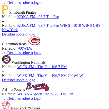
-
:
-
Detalhes sobre o jogo
Pittsburgh Pirates
Na rádio:
KDKA FM - 93.7 The Fan
-
-
Na rádio:
KDKA FM - 93.7 The Fan
WINS - 1010 WINS CBS
New York
Detalhes sobre o jogo
Cincinnati Reds
Na rádio:
700WLW
-
:
-
Detalhes sobre o jogo
Washington Nationals
Na rádio:
WJFK-FM - The Fan 106.7 FM
-
-
Na rádio:
WJFK-FM - The Fan 106.7 FM
700WLW
Detalhes sobre o jogo
Atlanta Braves
Na rádio:
WCNN - Sports Radio 680 The Fan
-
:
-
Detalhes sobre o jogo
New York Yankees