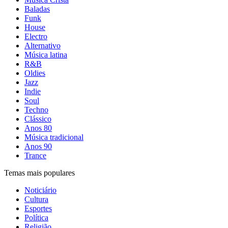
Baladas
Funk
House
Electro
Alternativo
Música latina
R&B
Oldies
Jazz
Indie
Soul
Techno
Clássico
Anos 80
Música tradicional
Anos 90
Trance
Temas mais populares
Noticiário
Cultura
Esportes
Política
Religião