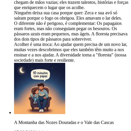
chegam de mãos vazias; eles trazem talentos, histórias e forças
que enriquecem o lugar que os acolhe.
Ninguém deixa sua casa porque quer: Zeca e sua avó só
saíram porque o fogo os obrigou. Eles amavam o lar deles.
O diferente não é perigoso, é complementar: Os papagaios
eram fortes, mas não conseguiam pegar os besouros. Os
pássaros azuis eram pequenos, mas ágeis. A floresta precisava
dos dois tipos de pássaros para sobreviver.
Acolher é uma troca: Ao ajudar quem precisa de um novo lar,
muitas vezes descobrimos que eles também têm muito a nos
ensinar e a nos ajudar. A diversidade torna a "floresta" (nossa
sociedade) mais forte e resiliente.
A Montanha das Nozes Douradas e o Vale das Cascas