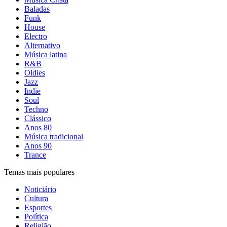
Baladas
Funk
House
Electro
Alternativo
Música latina
R&B
Oldies
Jazz
Indie
Soul
Techno
Clássico
Anos 80
Música tradicional
Anos 90
Trance
Temas mais populares
Noticiário
Cultura
Esportes
Política
Religião