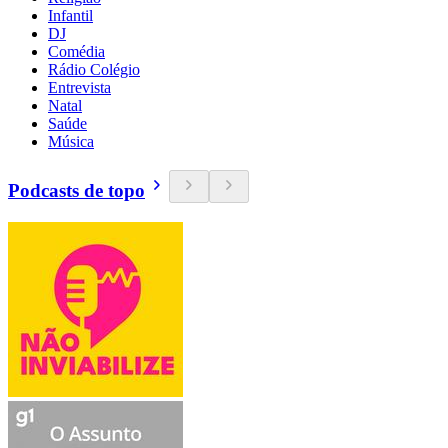
Infantil
DJ
Comédia
Rádio Colégio
Entrevista
Natal
Saúde
Música
Podcasts de topo