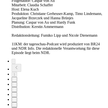
Folgenautor: Caspar von Au
Mitarbeit: Claudia Schaffer
Host: Elena Kuch
Produktion: Christiane Gerheuser-Kamp, Timo Lindemann,
Jacqueline Brzeczek und Hanna Brünjes
Planung: Caspar von Au und Hardy Funk
Distribution: Kerstin Ammermann
Redaktionsleitung: Fumiko Lipp und Nicole Dienemann
11KM: der tagesschau-Podcast wird produziert von BR24
und NDR Info. Die redaktionelle Verantwortung für diese
Episode liegt beim NDR.
1
2
3
4
5
6
7