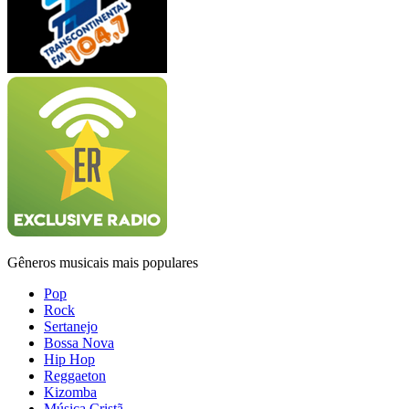
Gêneros musicais mais populares
Pop
Rock
Sertanejo
Bossa Nova
Hip Hop
Reggaeton
Kizomba
Música Cristã