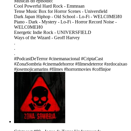
Músicas do episódio:
Cool Powerful Hard Rock - Emmraan
Tense Music Box for Horror Scenes - Universfield
Dark Japan Hiphop - Old School - Lo-Fi - WELC0MEИ0
Piano - Dark - Mystery - Lo-Fi - Horror Record Noise -
WELC0MEИ0
Energetic Indie Rock - UNIVERSFIELD
Ways of the Wizard - Geoff Harvey
.
.
.
#PodcastDeTerror #cinemanacional #CriptaCast
#ZonaSombria #cinemadehorror #filmesdeterror #zedocaixao
#josemojicamarins #filmes #horrormovies #coffinjoe