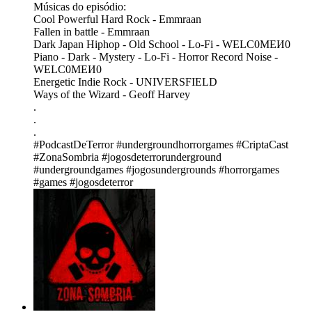
Músicas do episódio:
Cool Powerful Hard Rock - Emmraan
Fallen in battle - Emmraan
Dark Japan Hiphop - Old School - Lo-Fi - WELC0MEИ0
Piano - Dark - Mystery - Lo-Fi - Horror Record Noise -
WELC0MEИ0
Energetic Indie Rock - UNIVERSFIELD
Ways of the Wizard - Geoff Harvey
.
.
.
#PodcastDeTerror #undergroundhorrorgames #CriptaCast
#ZonaSombria #jogosdeterrorunderground
#undergroundgames #jogosundergrounds #horrorgames
#games #jogosdeterror