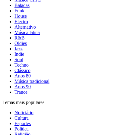
Baladas
Funk
House
Electro
Alternativo
Música latina
R&B
Oldies
Jazz
Indie
Soul
Techno
Clássico
Anos 80
Música tradicional
Anos 90
Trance
Temas mais populares
Noticiário
Cultura
Esportes
Política
Religião