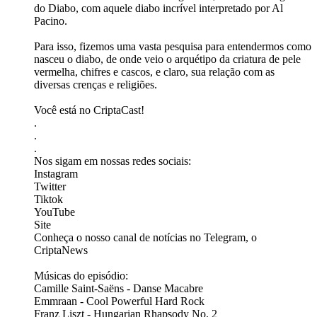
do Diabo, com aquele diabo incrível interpretado por Al
Pacino.
Para isso, fizemos uma vasta pesquisa para entendermos como
nasceu o diabo, de onde veio o arquétipo da criatura de pele
vermelha, chifres e cascos, e claro, sua relação com as
diversas crenças e religiões.
Você está no CriptaCast!
.
.
.
Nos sigam em nossas redes sociais:
⁠⁠⁠⁠⁠⁠⁠⁠⁠⁠⁠⁠⁠⁠⁠⁠⁠Instagram⁠⁠⁠⁠⁠⁠⁠⁠⁠⁠⁠⁠⁠⁠⁠⁠⁠⁠⁠⁠
⁠⁠⁠⁠⁠⁠⁠⁠⁠⁠⁠⁠⁠⁠⁠⁠⁠⁠⁠⁠Twitter⁠⁠⁠⁠⁠⁠⁠⁠⁠⁠⁠⁠⁠⁠⁠⁠⁠⁠⁠⁠
⁠⁠⁠⁠⁠⁠⁠⁠⁠⁠⁠⁠⁠⁠⁠⁠⁠⁠⁠⁠Tiktok⁠⁠⁠⁠⁠⁠⁠⁠⁠⁠⁠⁠⁠⁠⁠⁠
⁠⁠⁠⁠⁠⁠⁠⁠⁠⁠⁠⁠⁠⁠⁠⁠⁠⁠⁠⁠YouTube⁠⁠⁠⁠⁠⁠⁠⁠⁠⁠⁠⁠⁠⁠⁠⁠⁠⁠⁠⁠
⁠⁠⁠⁠⁠⁠⁠⁠⁠⁠⁠⁠⁠⁠⁠⁠⁠⁠⁠⁠Site⁠⁠⁠⁠⁠⁠⁠⁠⁠⁠⁠⁠⁠⁠⁠⁠⁠⁠⁠⁠
Conheça o nosso canal de notícias no Telegram, o
⁠⁠⁠⁠⁠⁠⁠⁠⁠⁠⁠⁠⁠⁠⁠⁠⁠⁠⁠⁠CriptaNews⁠⁠⁠⁠⁠⁠⁠⁠⁠⁠⁠⁠⁠⁠⁠⁠⁠
Músicas do episódio:
Camille Saint-Saëns - Danse Macabre
Emmraan - Cool Powerful Hard Rock
Franz Liszt - Hungarian Rhapsody No. 2