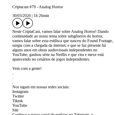
Criptacast #79 - Analog Horror
30/03/2026
|
1h 26min
Neste CriptaCast, vamos falar sobre Analog Horror! Dando
continuidade ao nosso tema sobre subgêneros do horror,
vamos falar sobre essa estilísca que nasceu do Found Footage,
surgiu com a chegada da internet, e que se faz presente há
alguns anos em obras audiovisuais independentes no
YouTube, ganhou série na Netflix e que vira e mexe está
aparecendo no cenários de jogos independentes.
Vem com a gente!
.
.
.
Nos sigam em nossas redes sociais:
⁠⁠⁠⁠⁠⁠⁠⁠⁠⁠⁠⁠⁠⁠⁠⁠Instagram⁠⁠⁠⁠⁠⁠⁠⁠⁠⁠⁠⁠⁠⁠⁠⁠⁠⁠⁠
⁠⁠⁠⁠⁠⁠⁠⁠⁠⁠⁠⁠⁠⁠⁠⁠⁠⁠⁠Twitter⁠⁠⁠⁠⁠⁠⁠⁠⁠⁠⁠⁠⁠⁠⁠⁠⁠⁠⁠
⁠⁠⁠⁠⁠⁠⁠⁠⁠⁠⁠⁠⁠⁠⁠⁠⁠⁠⁠Tiktok⁠⁠⁠⁠⁠⁠⁠⁠⁠⁠⁠⁠⁠⁠⁠⁠⁠⁠⁠
⁠⁠⁠⁠⁠⁠⁠⁠⁠⁠⁠⁠⁠⁠⁠⁠⁠⁠⁠YouTube⁠⁠⁠⁠⁠⁠⁠⁠⁠⁠⁠⁠⁠⁠⁠⁠⁠⁠⁠
⁠⁠⁠⁠⁠⁠⁠⁠⁠⁠⁠⁠⁠⁠⁠⁠⁠⁠⁠Site⁠⁠⁠⁠⁠⁠⁠⁠⁠⁠⁠⁠⁠⁠⁠⁠⁠⁠⁠
Conheça o nosso canal de notícias no Telegram, o