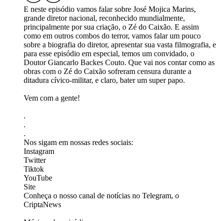
E neste episódio vamos falar sobre José Mojica Marins,
grande diretor nacional, reconhecido mundialmente,
principalmente por sua criação, o Zé do Caixão. E assim
como em outros combos do terror, vamos falar um pouco
sobre a biografia do diretor, apresentar sua vasta filmografia, e
para esse episódio em especial, temos um convidado, o
Doutor Giancarlo Backes Couto. Que vai nos contar como as
obras com o Zé do Caixão sofreram censura durante a
ditadura cívico-militar, e claro, bater um super papo.
Vem com a gente!
.
.
.
Nos sigam em nossas redes sociais:
⁠⁠⁠⁠⁠⁠⁠⁠⁠⁠⁠⁠⁠⁠⁠⁠⁠⁠Instagram⁠⁠⁠⁠⁠⁠⁠⁠⁠⁠⁠⁠⁠⁠⁠⁠⁠⁠⁠⁠⁠
⁠⁠⁠⁠⁠⁠⁠⁠⁠⁠⁠⁠⁠⁠⁠⁠⁠⁠⁠⁠⁠Twitter⁠⁠⁠⁠⁠⁠⁠⁠⁠⁠⁠⁠⁠⁠⁠⁠⁠⁠⁠⁠⁠
⁠⁠⁠⁠⁠⁠⁠⁠⁠⁠⁠⁠⁠⁠⁠⁠⁠⁠⁠⁠⁠Tiktok⁠⁠⁠⁠⁠⁠⁠⁠⁠⁠⁠⁠⁠⁠⁠⁠⁠⁠⁠⁠⁠
⁠⁠⁠⁠⁠⁠⁠⁠⁠⁠⁠⁠⁠⁠⁠⁠⁠⁠⁠⁠⁠YouTube⁠⁠⁠⁠⁠⁠⁠⁠⁠⁠⁠⁠⁠⁠⁠⁠⁠⁠⁠⁠⁠
⁠⁠⁠⁠⁠⁠⁠⁠⁠⁠⁠⁠⁠⁠⁠⁠⁠⁠⁠⁠⁠Site⁠⁠⁠⁠⁠⁠⁠⁠⁠⁠⁠⁠⁠⁠⁠⁠⁠⁠⁠⁠⁠
Conheça o nosso canal de notícias no Telegram, o
⁠⁠⁠⁠⁠⁠⁠⁠⁠⁠⁠⁠⁠⁠⁠⁠⁠⁠⁠⁠⁠CriptaNews⁠⁠⁠⁠⁠⁠⁠⁠⁠⁠⁠⁠⁠⁠⁠⁠⁠⁠