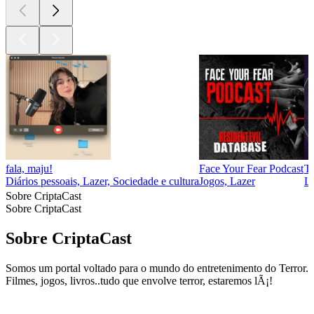
fala, maju!
Face Your Fear Podcast
Th
Diários pessoais, Lazer, Sociedade e cultura
Jogos, Lazer
L
Sobre CriptaCast
Sobre CriptaCast
Sobre CriptaCast
Somos um portal voltado para o mundo do entretenimento do Terror.
Filmes, jogos, livros..tudo que envolve terror, estaremos lÃ¡!
Site de podcast