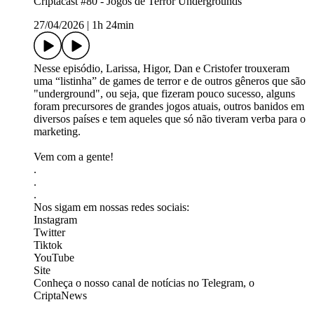
Criptacast #80 - Jogos de Terror Undergrounds
27/04/2026
|
1h 24min
Nesse episódio, Larissa, Higor, Dan e Cristofer trouxeram
uma “listinha” de games de terror e de outros gêneros que são
"underground", ou seja, que fizeram pouco sucesso, alguns
foram precursores de grandes jogos atuais, outros banidos em
diversos países e tem aqueles que só não tiveram verba para o
marketing.
Vem com a gente!
.
.
.
Nos sigam em nossas redes sociais:
⁠⁠⁠⁠⁠⁠⁠⁠⁠⁠⁠⁠⁠⁠⁠⁠⁠Instagram⁠⁠⁠⁠⁠⁠⁠⁠⁠⁠⁠⁠⁠⁠⁠⁠⁠⁠⁠⁠
⁠⁠⁠⁠⁠⁠⁠⁠⁠⁠⁠⁠⁠⁠⁠⁠⁠⁠⁠⁠Twitter⁠⁠⁠⁠⁠⁠⁠⁠⁠⁠⁠⁠⁠⁠⁠⁠⁠⁠⁠⁠
⁠⁠⁠⁠⁠⁠⁠⁠⁠⁠⁠⁠⁠⁠⁠⁠⁠⁠⁠⁠Tiktok⁠⁠⁠⁠⁠⁠⁠⁠⁠⁠⁠⁠⁠⁠⁠⁠⁠⁠⁠⁠
⁠⁠⁠⁠⁠⁠⁠⁠⁠⁠⁠⁠⁠⁠⁠⁠⁠⁠⁠⁠YouTube⁠⁠⁠⁠⁠⁠⁠⁠⁠⁠⁠⁠⁠⁠⁠⁠⁠⁠⁠⁠
⁠⁠⁠⁠⁠⁠⁠⁠⁠⁠⁠⁠⁠⁠⁠⁠⁠⁠⁠⁠Site⁠⁠⁠⁠⁠⁠⁠⁠⁠⁠⁠⁠⁠⁠⁠⁠⁠⁠⁠⁠
Conheça o nosso canal de notícias no Telegram, o
⁠⁠⁠⁠⁠⁠⁠⁠⁠⁠⁠⁠⁠⁠⁠⁠⁠⁠⁠⁠CriptaNews⁠⁠⁠⁠⁠⁠⁠⁠⁠⁠⁠⁠⁠⁠⁠⁠⁠