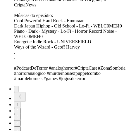
⁠⁠⁠⁠⁠⁠⁠⁠⁠⁠⁠⁠⁠⁠⁠⁠⁠⁠⁠CriptaNews⁠⁠⁠⁠⁠⁠⁠⁠⁠⁠⁠⁠⁠⁠⁠⁠
Músicas do episódio:
Cool Powerful Hard Rock - Emmraan
Dark Japan Hiphop - Old School - Lo-Fi - WELC0MEИ0
Piano - Dark - Mystery - Lo-Fi - Horror Record Noise -
WELC0MEИ0
Energetic Indie Rock - UNIVERSFIELD
Ways of the Wizard - Geoff Harvey
.
.
.
#PodcastDeTerror #analoghorror#CriptaCast #ZonaSombria
#horroranalogico #murderhouse#puppetcombo
#marblehornets #games #jogosdeterror
1
2
3
4
5