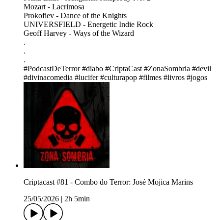
Mozart - Lacrimosa
Prokofiev - Dance of the Knights
UNIVERSFIELD - Energetic Indie Rock
Geoff Harvey - Ways of the Wizard
.
.
.
#PodcastDeTerror #diabo #CriptaCast #ZonaSombria #devil
#divinacomedia #lucifer #culturapop #filmes #livros #jogos
Criptacast #81 - Combo do Terror: José Mojica Marins
25/05/2026
|
2h 5min