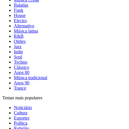
Baladas
Funk
House
Electro
Alternativo
Música latina
R&B
Oldies
Jazz
Indie
Soul
Techno
Clássico
Anos 80
Música tradicional
Anos 90
Trance
Temas mais populares
Noticiário
Cultura
Esportes
Política
Religião