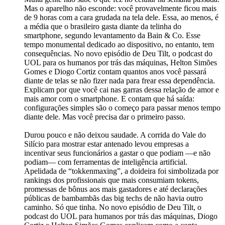
Mas o aparelho não esconde: você provavelmente ficou mais
de 9 horas com a cara grudada na tela dele. Essa, ao menos, é
a média que o brasileiro gasta diante da telinha do
smartphone, segundo levantamento da Bain & Co. Esse
tempo monumental dedicado ao dispositivo, no entanto, tem
consequências. No novo episódio de Deu Tilt, o podcast do
UOL para os humanos por trás das máquinas, Helton Simões
Gomes e Diogo Cortiz contam quantos anos você passará
diante de telas se não fizer nada para frear essa dependência.
Explicam por que você cai nas garras dessa relação de amor e
mais amor com o smartphone. E contam que há saída:
configurações simples são o começo para passar menos tempo
diante dele. Mas você precisa dar o primeiro passo.
Durou pouco e não deixou saudade. A corrida do Vale do
Silício para mostrar estar antenado levou empresas a
incentivar seus funcionários a gastar o que podiam —e não
podiam— com ferramentas de inteligência artificial.
Apelidada de “tokkenmaxing”, a doideira foi simbolizada por
rankings dos profissionais que mais consumiam tokens,
promessas de bônus aos mais gastadores e até declarações
públicas de bambambãs das big techs de não havia outro
caminho. Só que tinha. No novo episódio de Deu Tilt, o
podcast do UOL para humanos por trás das máquinas, Diogo