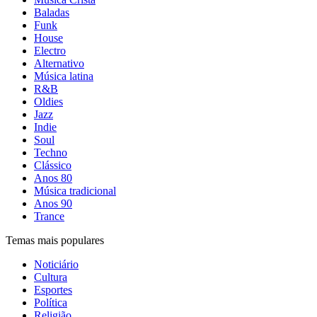
Baladas
Funk
House
Electro
Alternativo
Música latina
R&B
Oldies
Jazz
Indie
Soul
Techno
Clássico
Anos 80
Música tradicional
Anos 90
Trance
Temas mais populares
Noticiário
Cultura
Esportes
Política
Religião