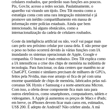
celulares roubados, que perderão suas funções aos poucos.
Pix, Gov.br, acesso a redes sociais. Paulatinamente, o
aparelho vai virando um tijolo. Deu Tilt mostra como a
estratégia conta com uma rara integração ministerial e já
promove um inédito compartilhamento em massa de
informação entre polícias estaduais. Ainda que bem
intencionado, há alguns obstáculos, como a
internacionalização da cadeia de celulares roubados.
Goste da inteligência artificial ou não, você vai pagar mais
caro pelo seu próximo celular por causa dela. E não pense que
o peso no bolso ocorrerá devido às várias funções com IA
inundando os sistemas operacionais de Apple, Google e
companhia. O buraco é mais embaixo. Deu Tilt explica como
a IA intensificou a crise dos chips de memória na indústria de
tecnologia. Para funcionar, os data centers que mantêm no ar
ChatGPT, Gemini e similares precisam de milhares de GPUs,
feitos pela Nvidia, mas esse arranjo só fica de pé com uma
enorme quantidade de chips de memória, fabricados pelas sul-
coreanas SK Hynix e Samsung e a norte-americana Micron.
Com isso, a oferta desse componente fica mais rara para
outros eletrônicos, como smartphones, computadores, tablets e
videogames. A Apple já aumentou os preços de Macs e iPads;
em breve, os iPhones devem ficar mais caros em, estimados,
US$ 200. É adepto de Android? Não celebre ainda. A má