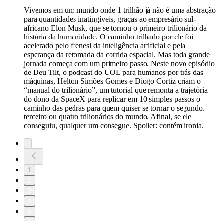
Vivemos em um mundo onde 1 trilhão já não é uma abstração
para quantidades inatingíveis, graças ao empresário sul-
africano Elon Musk, que se tornou o primeiro trilionário da
história da humanidade. O caminho trilhado por ele foi
acelerado pelo frenesi da inteligência artificial e pela
esperança da retomada da corrida espacial. Mas toda grande
jornada começa com um primeiro passo. Neste novo episódio
de Deu Tilt, o podcast do UOL para humanos por trás das
máquinas, Helton Simões Gomes e Diogo Cortiz criam o
“manual do trilionário”, um tutorial que remonta a trajetória
do dono da SpaceX para replicar em 10 simples passos o
caminho das pedras para quem quiser se tornar o segundo,
terceiro ou quatro trilionários do mundo. Afinal, se ele
conseguiu, qualquer um consegue. Spoiler: contém ironia.
1
2
3
4
5