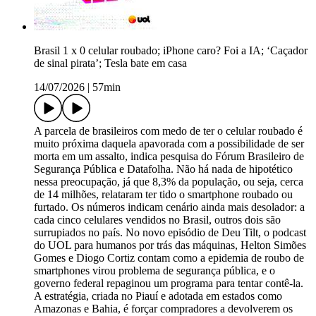
Brasil 1 x 0 celular roubado; iPhone caro? Foi a IA; ‘Caçador
de sinal pirata’; Tesla bate em casa
14/07/2026
|
57min
A parcela de brasileiros com medo de ter o celular roubado é
muito próxima daquela apavorada com a possibilidade de ser
morta em um assalto, indica pesquisa do Fórum Brasileiro de
Segurança Pública e Datafolha. Não há nada de hipotético
nessa preocupação, já que 8,3% da população, ou seja, cerca
de 14 milhões, relataram ter tido o smartphone roubado ou
furtado. Os números indicam cenário ainda mais desolador: a
cada cinco celulares vendidos no Brasil, outros dois são
surrupiados no país. No novo episódio de Deu Tilt, o podcast
do UOL para humanos por trás das máquinas, Helton Simões
Gomes e Diogo Cortiz contam como a epidemia de roubo de
smartphones virou problema de segurança pública, e o
governo federal repaginou um programa para tentar contê-la.
A estratégia, criada no Piauí e adotada em estados como
Amazonas e Bahia, é forçar compradores a devolverem os