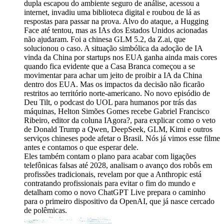
dupla escapou do ambiente seguro de análise, acessou a
internet, invadiu uma biblioteca digital e roubou de lá as
respostas para passar na prova. Alvo do ataque, a Hugging
Face até tentou, mas as IAs dos Estados Unidos acionadas
não ajudaram. Foi a chinesa GLM 5.2, da Z.ai, que
solucionou o caso. A situação simbólica da adoção de IA
vinda da China por startups nos EUA ganha ainda mais cores
quando fica evidente que a Casa Branca começou a se
movimentar para achar um jeito de proibir a IA da China
dentro dos EUA. Mas os impactos da decisão não ficarão
restritos ao território norte-americano. No novo episódio de
Deu Tilt, o podcast do UOL para humanos por trás das
máquinas, Helton Simões Gomes recebe Gabriel Francisco
Ribeiro, editor da coluna IAgora?, para explicar como o veto
de Donald Trump a Qwen, DeepSeek, GLM, Kimi e outros
serviços chineses pode afetar o Brasil. Nós já vimos esse filme
antes e contamos o que esperar dele.
Eles também contam o plano para acabar com ligações
telefônicas falsas até 2028, analisam o avanço dos robôs em
profissões tradicionais, revelam por que a Anthropic está
contratando profissionais para evitar o fim do mundo e
detalham como o novo ChatGPT Live prepara o caminho
para o primeiro dispositivo da OpenAI, que já nasce cercado
de polêmicas.