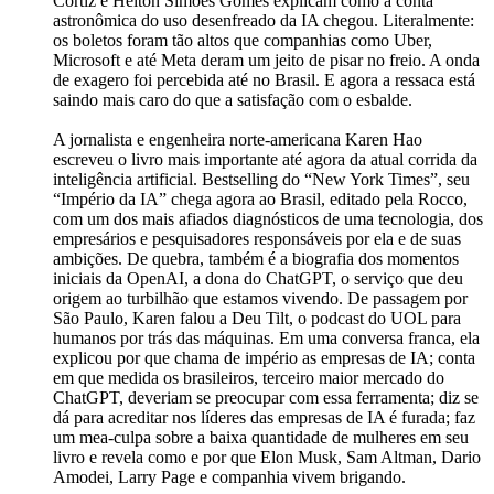
Cortiz e Helton Simões Gomes explicam como a conta
astronômica do uso desenfreado da IA chegou. Literalmente:
os boletos foram tão altos que companhias como Uber,
Microsoft e até Meta deram um jeito de pisar no freio. A onda
de exagero foi percebida até no Brasil. E agora a ressaca está
saindo mais caro do que a satisfação com o esbalde.
A jornalista e engenheira norte-americana Karen Hao
escreveu o livro mais importante até agora da atual corrida da
inteligência artificial. Bestselling do “New York Times”, seu
“Império da IA” chega agora ao Brasil, editado pela Rocco,
com um dos mais afiados diagnósticos de uma tecnologia, dos
empresários e pesquisadores responsáveis por ela e de suas
ambições. De quebra, também é a biografia dos momentos
iniciais da OpenAI, a dona do ChatGPT, o serviço que deu
origem ao turbilhão que estamos vivendo. De passagem por
São Paulo, Karen falou a Deu Tilt, o podcast do UOL para
humanos por trás das máquinas. Em uma conversa franca, ela
explicou por que chama de império as empresas de IA; conta
em que medida os brasileiros, terceiro maior mercado do
ChatGPT, deveriam se preocupar com essa ferramenta; diz se
dá para acreditar nos líderes das empresas de IA é furada; faz
um mea-culpa sobre a baixa quantidade de mulheres em seu
livro e revela como e por que Elon Musk, Sam Altman, Dario
Amodei, Larry Page e companhia vivem brigando.