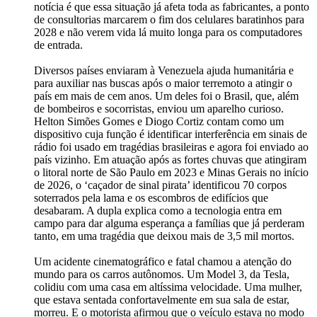
notícia é que essa situação já afeta toda as fabricantes, a ponto
de consultorias marcarem o fim dos celulares baratinhos para
2028 e não verem vida lá muito longa para os computadores
de entrada.
Diversos países enviaram à Venezuela ajuda humanitária e
para auxiliar nas buscas após o maior terremoto a atingir o
país em mais de cem anos. Um deles foi o Brasil, que, além
de bombeiros e socorristas, enviou um aparelho curioso.
Helton Simões Gomes e Diogo Cortiz contam como um
dispositivo cuja função é identificar interferência em sinais de
rádio foi usado em tragédias brasileiras e agora foi enviado ao
país vizinho. Em atuação após as fortes chuvas que atingiram
o litoral norte de São Paulo em 2023 e Minas Gerais no início
de 2026, o ‘caçador de sinal pirata’ identificou 70 corpos
soterrados pela lama e os escombros de edifícios que
desabaram. A dupla explica como a tecnologia entra em
campo para dar alguma esperança a famílias que já perderam
tanto, em uma tragédia que deixou mais de 3,5 mil mortos.
Um acidente cinematográfico e fatal chamou a atenção do
mundo para os carros autônomos. Um Model 3, da Tesla,
colidiu com uma casa em altíssima velocidade. Uma mulher,
que estava sentada confortavelmente em sua sala de estar,
morreu. E o motorista afirmou que o veículo estava no modo