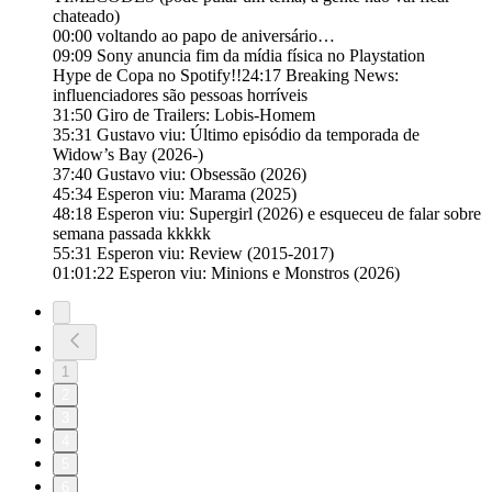
chateado)
00:00 voltando ao papo de aniversário…
09:09 Sony anuncia fim da mídia física no Playstation
⁠Hype de Copa no Spotify!!24:17 Breaking News:
influenciadores são pessoas horríveis
31:50 Giro de Trailers: Lobis-Homem
35:31 Gustavo viu: Último episódio da temporada de
Widow’s Bay (2026-)
37:40 Gustavo viu: Obsessão (2026)
45:34 Esperon viu: Marama (2025)
48:18 Esperon viu: Supergirl (2026) e esqueceu de falar sobre
semana passada kkkkk
55:31 Esperon viu: Review (2015-2017)
01:01:22 Esperon viu: Minions e Monstros (2026)
1
2
3
4
5
6