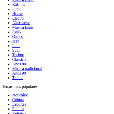
Baladas
Funk
House
Electro
Alternativo
Música latina
R&B
Oldies
Jazz
Indie
Soul
Techno
Clássico
Anos 80
Música tradicional
Anos 90
Trance
Temas mais populares
Noticiário
Cultura
Esportes
Política
Religião