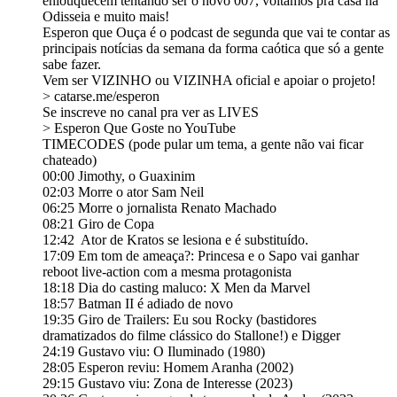
enlouquecem tentando ser o novo 007, voltamos pra casa na
Odisseia e muito mais!
Esperon que Ouça é o podcast de segunda que vai te contar as
principais notícias da semana da forma caótica que só a gente
sabe fazer⁠⁠⁠⁠⁠⁠⁠⁠⁠⁠⁠⁠⁠⁠⁠⁠⁠⁠⁠⁠⁠⁠⁠⁠⁠⁠⁠⁠⁠⁠⁠⁠⁠⁠⁠⁠⁠⁠⁠⁠⁠⁠⁠⁠⁠⁠⁠⁠⁠⁠⁠⁠⁠⁠⁠⁠⁠⁠⁠⁠⁠⁠⁠⁠⁠⁠⁠⁠⁠⁠⁠⁠⁠⁠⁠⁠⁠⁠⁠⁠⁠⁠⁠⁠⁠⁠⁠⁠⁠⁠⁠⁠⁠⁠⁠⁠⁠⁠⁠⁠⁠⁠⁠⁠⁠⁠⁠⁠⁠⁠⁠⁠⁠⁠⁠⁠⁠⁠⁠⁠⁠⁠⁠⁠⁠⁠.
Vem ser VIZINHO ou VIZINHA oficial e apoiar o projeto!
> ⁠⁠⁠⁠⁠⁠⁠⁠⁠⁠⁠⁠⁠⁠⁠⁠⁠⁠⁠⁠⁠⁠⁠⁠⁠⁠⁠⁠⁠⁠⁠⁠⁠⁠⁠⁠⁠⁠⁠⁠⁠⁠⁠⁠⁠⁠⁠⁠⁠⁠⁠⁠⁠⁠⁠⁠⁠⁠⁠⁠⁠⁠⁠catarse.me/esperon⁠⁠⁠⁠⁠⁠⁠⁠⁠⁠⁠⁠⁠⁠⁠⁠⁠⁠⁠⁠⁠⁠⁠⁠⁠⁠⁠⁠⁠⁠⁠⁠⁠⁠⁠⁠⁠⁠⁠⁠⁠⁠⁠⁠⁠⁠⁠⁠⁠⁠⁠⁠⁠⁠⁠⁠⁠⁠⁠⁠⁠⁠
Se inscreve no canal pra ver as LIVES
> ⁠⁠⁠⁠⁠⁠⁠⁠⁠⁠⁠⁠⁠⁠⁠⁠⁠⁠⁠⁠⁠⁠⁠⁠⁠⁠⁠⁠⁠⁠⁠⁠⁠⁠⁠⁠⁠⁠⁠⁠⁠⁠⁠⁠⁠⁠⁠⁠⁠⁠⁠Esperon Que Goste no YouTube⁠⁠⁠⁠⁠⁠⁠⁠⁠⁠⁠⁠⁠⁠⁠⁠⁠⁠⁠⁠⁠⁠⁠⁠⁠⁠⁠⁠⁠⁠⁠⁠⁠⁠⁠⁠⁠⁠⁠⁠⁠⁠⁠⁠⁠⁠⁠⁠⁠⁠⁠
TIMECODES (pode pular um tema, a gente não vai ficar
chateado)
00:00 Jimothy, o Guaxinim
02:03 Morre o ator Sam Neil
06:25 Morre o jornalista Renato Machado
08:21 Giro de Copa
12:42 Ator de Kratos se lesiona e é substituído.
17:09 Em tom de ameaça?: Princesa e o Sapo vai ganhar
reboot live-action com a mesma protagonista
18:18 Dia do casting maluco: X Men da Marvel
18:57 Batman II é adiado de novo
19:35 Giro de Trailers: Eu sou Rocky (bastidores
dramatizados do filme clássico do Stallone!) e Digger
24:19 Gustavo viu: O Iluminado (1980)
28:05 Esperon reviu: Homem Aranha (2002)
29:15 Gustavo viu: Zona de Interesse (2023)