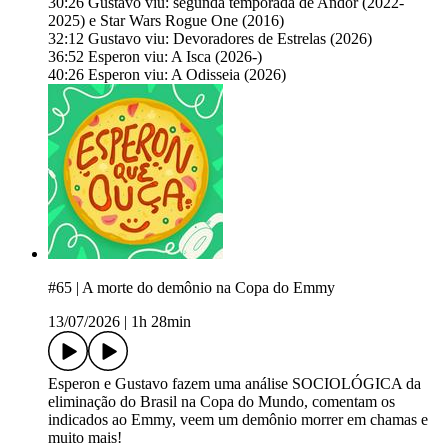
30:26 Gustavo viu: segunda temporada de Andor (2022-
2025) e Star Wars Rogue One (2016)
32:12 Gustavo viu: Devoradores de Estrelas (2026)
36:52 Esperon viu: A Isca (2026-)
40:26 Esperon viu: A Odisseia (2026)
#65 | A morte do demônio na Copa do Emmy
13/07/2026
|
1h 28min
⁠Esperon⁠⁠⁠⁠⁠⁠⁠⁠⁠⁠⁠⁠⁠⁠⁠⁠⁠⁠⁠⁠⁠⁠⁠⁠⁠⁠⁠⁠⁠⁠⁠⁠⁠⁠⁠⁠⁠⁠⁠⁠⁠⁠⁠⁠⁠⁠⁠⁠⁠⁠⁠⁠⁠⁠⁠⁠⁠⁠⁠⁠⁠⁠ e ⁠⁠⁠⁠⁠⁠⁠⁠⁠⁠⁠⁠⁠⁠⁠⁠⁠⁠⁠⁠⁠⁠⁠⁠⁠⁠⁠⁠⁠⁠⁠⁠⁠⁠⁠⁠⁠⁠⁠⁠⁠⁠⁠⁠⁠⁠⁠⁠⁠⁠⁠⁠⁠⁠⁠⁠⁠⁠⁠⁠⁠Gustavo⁠⁠⁠⁠⁠⁠⁠⁠⁠⁠⁠⁠⁠ fazem uma análise SOCIOLÓGICA da
eliminação do Brasil na Copa do Mundo, comentam os
indicados ao Emmy, veem um demônio morrer em chamas e
muito mais!