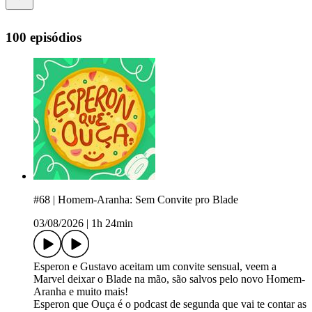
100 episódios
#68 | Homem-Aranha: Sem Convite pro Blade
03/08/2026
|
1h 24min
⁠Esperon⁠⁠⁠⁠⁠⁠⁠⁠⁠⁠⁠⁠⁠⁠⁠⁠⁠⁠⁠⁠⁠⁠⁠⁠⁠⁠⁠⁠⁠⁠⁠⁠⁠⁠⁠⁠⁠⁠⁠⁠⁠⁠⁠⁠⁠⁠⁠⁠⁠⁠⁠⁠⁠⁠⁠⁠⁠⁠⁠⁠⁠⁠⁠⁠ e ⁠⁠⁠⁠⁠⁠⁠⁠⁠⁠⁠⁠⁠⁠⁠⁠⁠⁠⁠⁠⁠⁠⁠⁠⁠⁠⁠⁠⁠⁠⁠⁠⁠⁠⁠⁠⁠⁠⁠⁠⁠⁠⁠⁠⁠⁠⁠⁠⁠⁠⁠⁠⁠⁠⁠⁠⁠⁠⁠⁠⁠⁠⁠Gustavo⁠⁠⁠⁠⁠⁠⁠⁠⁠⁠⁠⁠⁠⁠⁠ aceitam um convite sensual, veem a
Marvel deixar o Blade na mão, são salvos pelo novo Homem-
Aranha e muito mais!
Esperon que Ouça é o podcast de segunda que vai te contar as