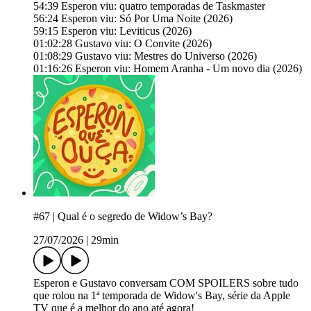
54:39 Esperon viu: quatro temporadas de Taskmaster
56:24 Esperon viu: Só Por Uma Noite (2026)
59:15 Esperon viu: Leviticus (2026)
01:02:28 Gustavo viu: O Convite (2026)
01:08:29 Gustavo viu: Mestres do Universo (2026)
01:16:26 Esperon viu: Homem Aranha - Um novo dia (2026)
#67 | Qual é o segredo de Widow’s Bay?
27/07/2026
|
29min
⁠Esperon⁠⁠⁠⁠⁠⁠⁠⁠⁠⁠⁠⁠⁠⁠⁠⁠⁠⁠⁠⁠⁠⁠⁠⁠⁠⁠⁠⁠⁠⁠⁠⁠⁠⁠⁠⁠⁠⁠⁠⁠⁠⁠⁠⁠⁠⁠⁠⁠⁠⁠⁠⁠⁠⁠⁠⁠⁠⁠⁠⁠⁠⁠⁠⁠ e ⁠⁠⁠⁠⁠⁠⁠⁠⁠⁠⁠⁠⁠⁠⁠⁠⁠⁠⁠⁠⁠⁠⁠⁠⁠⁠⁠⁠⁠⁠⁠⁠⁠⁠⁠⁠⁠⁠⁠⁠⁠⁠⁠⁠⁠⁠⁠⁠⁠⁠⁠⁠⁠⁠⁠⁠⁠⁠⁠⁠⁠⁠⁠Gustavo⁠⁠⁠⁠⁠⁠⁠⁠⁠⁠⁠⁠⁠⁠⁠ conversam COM SPOILERS sobre tudo
que rolou na 1ª temporada de Widow's Bay, série da Apple
TV que é a melhor do ano até agora!