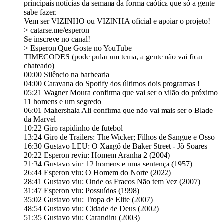
principais notícias da semana da forma caótica que só a gente
sabe fazer⁠⁠⁠⁠⁠⁠⁠⁠⁠⁠⁠⁠⁠⁠⁠⁠⁠⁠⁠⁠⁠⁠⁠⁠⁠⁠⁠⁠⁠⁠⁠⁠⁠⁠⁠⁠⁠⁠⁠⁠⁠⁠⁠⁠⁠⁠⁠⁠⁠⁠⁠⁠⁠⁠⁠⁠⁠⁠⁠⁠⁠⁠⁠⁠⁠⁠⁠⁠⁠⁠⁠⁠⁠⁠⁠⁠⁠⁠⁠⁠⁠⁠⁠⁠⁠⁠⁠⁠⁠⁠⁠⁠⁠⁠⁠⁠⁠⁠⁠⁠⁠⁠⁠⁠⁠⁠⁠⁠⁠⁠⁠⁠⁠⁠⁠⁠⁠⁠⁠⁠⁠⁠⁠⁠⁠⁠⁠⁠.
Vem ser VIZINHO ou VIZINHA oficial e apoiar o projeto!
> ⁠⁠⁠⁠⁠⁠⁠⁠⁠⁠⁠⁠⁠⁠⁠⁠⁠⁠⁠⁠⁠⁠⁠⁠⁠⁠⁠⁠⁠⁠⁠⁠⁠⁠⁠⁠⁠⁠⁠⁠⁠⁠⁠⁠⁠⁠⁠⁠⁠⁠⁠⁠⁠⁠⁠⁠⁠⁠⁠⁠⁠⁠⁠⁠catarse.me/esperon⁠⁠⁠⁠⁠⁠⁠⁠⁠⁠⁠⁠⁠⁠⁠⁠⁠⁠⁠⁠⁠⁠⁠⁠⁠⁠⁠⁠⁠⁠⁠⁠⁠⁠⁠⁠⁠⁠⁠⁠⁠⁠⁠⁠⁠⁠⁠⁠⁠⁠⁠⁠⁠⁠⁠⁠⁠⁠⁠⁠⁠⁠⁠
Se inscreve no canal!
> ⁠⁠⁠⁠⁠⁠⁠⁠⁠⁠⁠⁠⁠⁠⁠⁠⁠⁠⁠⁠⁠⁠⁠⁠⁠⁠⁠⁠⁠⁠⁠⁠⁠⁠⁠⁠⁠⁠⁠⁠⁠⁠⁠⁠⁠⁠⁠⁠⁠⁠⁠⁠Esperon Que Goste no YouTube⁠⁠⁠⁠⁠⁠⁠⁠⁠⁠⁠⁠⁠⁠⁠⁠⁠⁠⁠⁠⁠⁠⁠⁠⁠⁠⁠⁠⁠⁠⁠⁠⁠⁠⁠⁠⁠⁠⁠⁠⁠⁠⁠⁠⁠⁠⁠⁠⁠⁠⁠⁠
TIMECODES (pode pular um tema, a gente não vai ficar
chateado)
00:00 Silêncio na barbearia
04:00 Caravana do Spotify dos últimos dois programas !
05:21 Wagner Moura confirma que vai ser o vilão do próximo
11 homens e um segredo
06:01 Mahershala Ali confirma que não vai mais ser o Blade
da Marvel
10:22 Giro rapidinho de futebol
13:24 Giro de Trailers: The Wicker; Filhos de Sangue e Osso
16:30 Gustavo LEU: O Xangô de Baker Street - Jô Soares
20:22 Esperon reviu: Homem Aranha 2 (2004)
21:34 Gustavo viu: 12 homens e uma sentença (1957)
26:44 Esperon viu: O Homem do Norte (2022)
28:41 Gustavo viu: Onde os Fracos Não tem Vez (2007)
31:47 Esperon viu: Possuídos (1998)
35:02 Gustavo viu: Tropa de Elite (2007)
48:54 Gustavo viu: Cidade de Deus (2002)
51:35 Gustavo viu: Carandiru (2003)