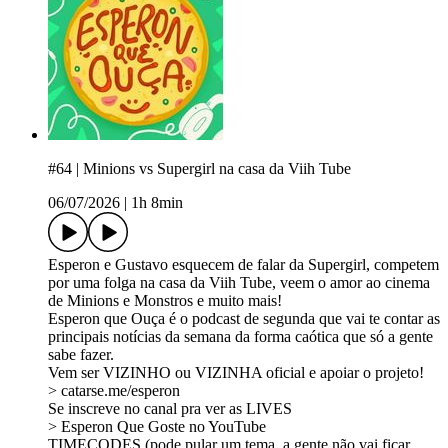
#64 | Minions vs Supergirl na casa da Viih Tube
06/07/2026
|
1h 8min
⁠Esperon⁠⁠⁠⁠⁠⁠⁠⁠⁠⁠⁠⁠⁠⁠⁠⁠⁠⁠⁠⁠⁠⁠⁠⁠⁠⁠⁠⁠⁠⁠⁠⁠⁠⁠⁠⁠⁠⁠⁠⁠⁠⁠⁠⁠⁠⁠⁠⁠⁠⁠⁠⁠⁠⁠⁠⁠⁠⁠⁠⁠⁠ e ⁠⁠⁠⁠⁠⁠⁠⁠⁠⁠⁠⁠⁠⁠⁠⁠⁠⁠⁠⁠⁠⁠⁠⁠⁠⁠⁠⁠⁠⁠⁠⁠⁠⁠⁠⁠⁠⁠⁠⁠⁠⁠⁠⁠⁠⁠⁠⁠⁠⁠⁠⁠⁠⁠⁠⁠⁠⁠⁠⁠Gustavo⁠⁠⁠⁠⁠⁠⁠⁠⁠⁠⁠⁠ esquecem de falar da Supergirl, competem
por uma folga na casa da Viih Tube, veem o amor ao cinema
de Minions e Monstros e muito mais!
Esperon que Ouça é o podcast de segunda que vai te contar as
principais notícias da semana da forma caótica que só a gente
sabe fazer⁠⁠⁠⁠⁠⁠⁠⁠⁠⁠⁠⁠⁠⁠⁠⁠⁠⁠⁠⁠⁠⁠⁠⁠⁠⁠⁠⁠⁠⁠⁠⁠⁠⁠⁠⁠⁠⁠⁠⁠⁠⁠⁠⁠⁠⁠⁠⁠⁠⁠⁠⁠⁠⁠⁠⁠⁠⁠⁠⁠⁠⁠⁠⁠⁠⁠⁠⁠⁠⁠⁠⁠⁠⁠⁠⁠⁠⁠⁠⁠⁠⁠⁠⁠⁠⁠⁠⁠⁠⁠⁠⁠⁠⁠⁠⁠⁠⁠⁠⁠⁠⁠⁠⁠⁠⁠⁠⁠⁠⁠⁠⁠⁠⁠⁠⁠⁠⁠⁠⁠⁠⁠.
Vem ser VIZINHO ou VIZINHA oficial e apoiar o projeto!
> ⁠⁠⁠⁠⁠⁠⁠⁠⁠⁠⁠⁠⁠⁠⁠⁠⁠⁠⁠⁠⁠⁠⁠⁠⁠⁠⁠⁠⁠⁠⁠⁠⁠⁠⁠⁠⁠⁠⁠⁠⁠⁠⁠⁠⁠⁠⁠⁠⁠⁠⁠⁠⁠⁠⁠⁠⁠⁠⁠⁠⁠catarse.me/esperon⁠⁠⁠⁠⁠⁠⁠⁠⁠⁠⁠⁠⁠⁠⁠⁠⁠⁠⁠⁠⁠⁠⁠⁠⁠⁠⁠⁠⁠⁠⁠⁠⁠⁠⁠⁠⁠⁠⁠⁠⁠⁠⁠⁠⁠⁠⁠⁠⁠⁠⁠⁠⁠⁠⁠⁠⁠⁠⁠⁠
Se inscreve no canal pra ver as LIVES
> ⁠⁠⁠⁠⁠⁠⁠⁠⁠⁠⁠⁠⁠⁠⁠⁠⁠⁠⁠⁠⁠⁠⁠⁠⁠⁠⁠⁠⁠⁠⁠⁠⁠⁠⁠⁠⁠⁠⁠⁠⁠⁠⁠⁠⁠⁠⁠⁠⁠Esperon Que Goste no YouTube⁠⁠⁠⁠⁠⁠⁠⁠⁠⁠⁠⁠⁠⁠⁠⁠⁠⁠⁠⁠⁠⁠⁠⁠⁠⁠⁠⁠⁠⁠⁠⁠⁠⁠⁠⁠⁠⁠⁠⁠⁠⁠⁠⁠⁠⁠⁠⁠⁠
TIMECODES (pode pular um tema, a gente não vai ficar