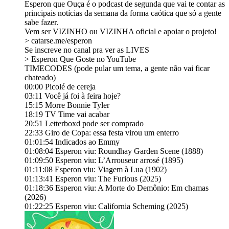
Esperon que Ouça é o podcast de segunda que vai te contar as
principais notícias da semana da forma caótica que só a gente
sabe fazer⁠⁠⁠⁠⁠⁠⁠⁠⁠⁠⁠⁠⁠⁠⁠⁠⁠⁠⁠⁠⁠⁠⁠⁠⁠⁠⁠⁠⁠⁠⁠⁠⁠⁠⁠⁠⁠⁠⁠⁠⁠⁠⁠⁠⁠⁠⁠⁠⁠⁠⁠⁠⁠⁠⁠⁠⁠⁠⁠⁠⁠⁠⁠⁠⁠⁠⁠⁠⁠⁠⁠⁠⁠⁠⁠⁠⁠⁠⁠⁠⁠⁠⁠⁠⁠⁠⁠⁠⁠⁠⁠⁠⁠⁠⁠⁠⁠⁠⁠⁠⁠⁠⁠⁠⁠⁠⁠⁠⁠⁠⁠⁠⁠⁠⁠⁠⁠⁠⁠⁠⁠⁠⁠⁠.
Vem ser VIZINHO ou VIZINHA oficial e apoiar o projeto!
> ⁠⁠⁠⁠⁠⁠⁠⁠⁠⁠⁠⁠⁠⁠⁠⁠⁠⁠⁠⁠⁠⁠⁠⁠⁠⁠⁠⁠⁠⁠⁠⁠⁠⁠⁠⁠⁠⁠⁠⁠⁠⁠⁠⁠⁠⁠⁠⁠⁠⁠⁠⁠⁠⁠⁠⁠⁠⁠⁠⁠⁠⁠catarse.me/esperon⁠⁠⁠⁠⁠⁠⁠⁠⁠⁠⁠⁠⁠⁠⁠⁠⁠⁠⁠⁠⁠⁠⁠⁠⁠⁠⁠⁠⁠⁠⁠⁠⁠⁠⁠⁠⁠⁠⁠⁠⁠⁠⁠⁠⁠⁠⁠⁠⁠⁠⁠⁠⁠⁠⁠⁠⁠⁠⁠⁠⁠
Se inscreve no canal pra ver as LIVES
> ⁠⁠⁠⁠⁠⁠⁠⁠⁠⁠⁠⁠⁠⁠⁠⁠⁠⁠⁠⁠⁠⁠⁠⁠⁠⁠⁠⁠⁠⁠⁠⁠⁠⁠⁠⁠⁠⁠⁠⁠⁠⁠⁠⁠⁠⁠⁠⁠⁠⁠Esperon Que Goste no YouTube⁠⁠⁠⁠⁠⁠⁠⁠⁠⁠⁠⁠⁠⁠⁠⁠⁠⁠⁠⁠⁠⁠⁠⁠⁠⁠⁠⁠⁠⁠⁠⁠⁠⁠⁠⁠⁠⁠⁠⁠⁠⁠⁠⁠⁠⁠⁠⁠⁠⁠
TIMECODES (pode pular um tema, a gente não vai ficar
chateado)
00:00 Picolé de cereja
03:11 Você já foi à feira hoje?
15:15 Morre Bonnie Tyler
18:19 TV Time vai acabar
20:51 Letterboxd pode ser comprado
22:33 Giro de Copa: essa festa virou um enterro
01:01:54 Indicados ao Emmy
01:08:04 Esperon viu: Roundhay Garden Scene (1888)
01:09:50 Esperon viu: L’Arrouseur arrosé (1895)
01:11:08 Esperon viu: Viagem à Lua (1902)
01:13:41 Esperon viu: The Furious (2025)
01:18:36 Esperon viu: A Morte do Demônio: Em chamas
(2026)
01:22:25 Esperon viu: California Scheming (2025)