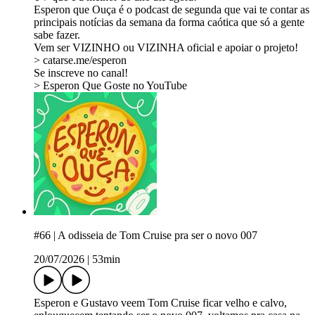
Esperon que Ouça é o podcast de segunda que vai te contar as
principais notícias da semana da forma caótica que só a gente
sabe fazer⁠⁠⁠⁠⁠⁠⁠⁠⁠⁠⁠⁠⁠⁠⁠⁠⁠⁠⁠⁠⁠⁠⁠⁠⁠⁠⁠⁠⁠⁠⁠⁠⁠⁠⁠⁠⁠⁠⁠⁠⁠⁠⁠⁠⁠⁠⁠⁠⁠⁠⁠⁠⁠⁠⁠⁠⁠⁠⁠⁠⁠⁠⁠⁠⁠⁠⁠⁠⁠⁠⁠⁠⁠⁠⁠⁠⁠⁠⁠⁠⁠⁠⁠⁠⁠⁠⁠⁠⁠⁠⁠⁠⁠⁠⁠⁠⁠⁠⁠⁠⁠⁠⁠⁠⁠⁠⁠⁠⁠⁠⁠⁠⁠⁠⁠⁠⁠⁠⁠⁠⁠⁠⁠⁠⁠⁠⁠⁠.
Vem ser VIZINHO ou VIZINHA oficial e apoiar o projeto!
> ⁠⁠⁠⁠⁠⁠⁠⁠⁠⁠⁠⁠⁠⁠⁠⁠⁠⁠⁠⁠⁠⁠⁠⁠⁠⁠⁠⁠⁠⁠⁠⁠⁠⁠⁠⁠⁠⁠⁠⁠⁠⁠⁠⁠⁠⁠⁠⁠⁠⁠⁠⁠⁠⁠⁠⁠⁠⁠⁠⁠⁠⁠⁠⁠catarse.me/esperon⁠⁠⁠⁠⁠⁠⁠⁠⁠⁠⁠⁠⁠⁠⁠⁠⁠⁠⁠⁠⁠⁠⁠⁠⁠⁠⁠⁠⁠⁠⁠⁠⁠⁠⁠⁠⁠⁠⁠⁠⁠⁠⁠⁠⁠⁠⁠⁠⁠⁠⁠⁠⁠⁠⁠⁠⁠⁠⁠⁠⁠⁠⁠
Se inscreve no canal!
> ⁠⁠⁠⁠⁠⁠⁠⁠⁠⁠⁠⁠⁠⁠⁠⁠⁠⁠⁠⁠⁠⁠⁠⁠⁠⁠⁠⁠⁠⁠⁠⁠⁠⁠⁠⁠⁠⁠⁠⁠⁠⁠⁠⁠⁠⁠⁠⁠⁠⁠⁠⁠Esperon Que Goste no YouTube⁠⁠⁠⁠⁠⁠⁠⁠⁠⁠⁠⁠⁠⁠⁠⁠⁠⁠⁠⁠⁠⁠⁠⁠⁠⁠⁠⁠⁠⁠⁠⁠⁠⁠⁠⁠⁠⁠⁠⁠⁠⁠⁠⁠⁠⁠⁠⁠⁠⁠⁠⁠
#66 | A odisseia de Tom Cruise pra ser o novo 007
20/07/2026
|
53min
⁠Esperon⁠⁠⁠⁠⁠⁠⁠⁠⁠⁠⁠⁠⁠⁠⁠⁠⁠⁠⁠⁠⁠⁠⁠⁠⁠⁠⁠⁠⁠⁠⁠⁠⁠⁠⁠⁠⁠⁠⁠⁠⁠⁠⁠⁠⁠⁠⁠⁠⁠⁠⁠⁠⁠⁠⁠⁠⁠⁠⁠⁠⁠⁠⁠ e ⁠⁠⁠⁠⁠⁠⁠⁠⁠⁠⁠⁠⁠⁠⁠⁠⁠⁠⁠⁠⁠⁠⁠⁠⁠⁠⁠⁠⁠⁠⁠⁠⁠⁠⁠⁠⁠⁠⁠⁠⁠⁠⁠⁠⁠⁠⁠⁠⁠⁠⁠⁠⁠⁠⁠⁠⁠⁠⁠⁠⁠⁠Gustavo⁠⁠⁠⁠⁠⁠⁠⁠⁠⁠⁠⁠⁠⁠ veem Tom Cruise ficar velho e calvo,