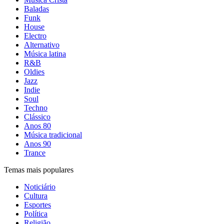
Baladas
Funk
House
Electro
Alternativo
Música latina
R&B
Oldies
Jazz
Indie
Soul
Techno
Clássico
Anos 80
Música tradicional
Anos 90
Trance
Temas mais populares
Noticiário
Cultura
Esportes
Política
Religião