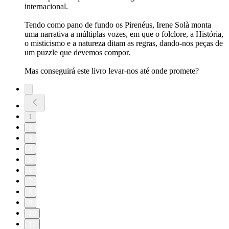
internacional.
Tendo como pano de fundo os Pirenéus, Irene Solà monta
uma narrativa a múltiplas vozes, em que o folclore, a História,
o misticismo e a natureza ditam as regras, dando-nos peças de
um puzzle que devemos compor.
Mas conseguirá este livro levar-nos até onde promete?
1
2
3
4
5
6
7
8
9
10
11