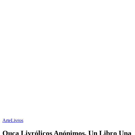
Arte
Livros
Ouça Livrólicos Anónimos, Un Libro Una