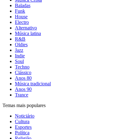
Baladas
Funk
House
Electro
Alternativo
Música latina
R&B
Oldies
Jazz
Indie
Soul
Techno
Clássico
Anos 80
Música tradicional
Anos 90
Trance
Temas mais populares
Noticiário
Cultura
Esportes
Política
Religião