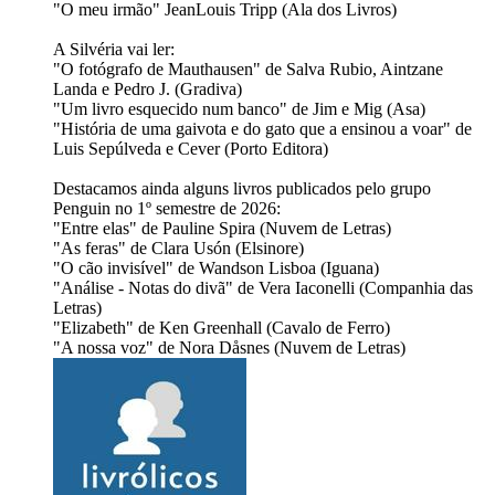
"O meu irmão" JeanLouis Tripp (Ala dos Livros)
A Silvéria vai ler:
"O fotógrafo de Mauthausen" de Salva Rubio, Aintzane
Landa e Pedro J. (Gradiva)
"Um livro esquecido num banco" de Jim e Mig (Asa)
"História de uma gaivota e do gato que a ensinou a voar" de
Luis Sepúlveda e Cever (Porto Editora)
Destacamos ainda alguns livros publicados pelo grupo
Penguin no 1º semestre de 2026:
"Entre elas" de Pauline Spira (Nuvem de Letras)
"As feras" de Clara Usón (Elsinore)
"O cão invisível" de Wandson Lisboa (Iguana)
"Análise - Notas do divã" de Vera Iaconelli (Companhia das
Letras)
"Elizabeth" de Ken Greenhall (Cavalo de Ferro)
"A nossa voz" de Nora Dåsnes (Nuvem de Letras)