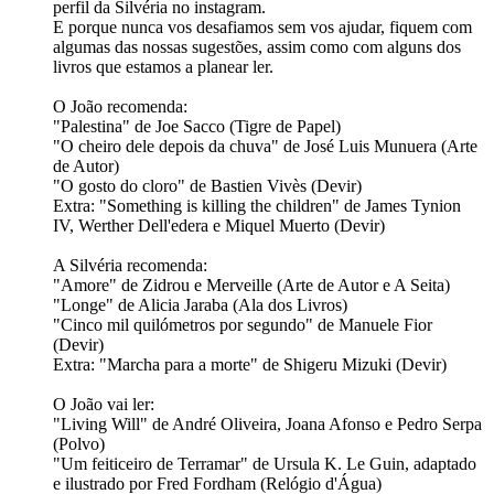
perfil da Silvéria no instagram.
E porque nunca vos desafiamos sem vos ajudar, fiquem com
algumas das nossas sugestões, assim como com alguns dos
livros que estamos a planear ler.
O João recomenda:
"Palestina" de Joe Sacco (Tigre de Papel)
"O cheiro dele depois da chuva" de José Luis Munuera (Arte
de Autor)
"O gosto do cloro" de Bastien Vivès (Devir)
Extra: "Something is killing the children" de James Tynion
IV, Werther Dell'edera e Miquel Muerto (Devir)
A Silvéria recomenda:
"Amore" de Zidrou e Merveille (Arte de Autor e A Seita)
"Longe" de Alicia Jaraba (Ala dos Livros)
"Cinco mil quilómetros por segundo" de Manuele Fior
(Devir)
Extra: "Marcha para a morte" de Shigeru Mizuki (Devir)
O João vai ler:
"Living Will" de André Oliveira, Joana Afonso e Pedro Serpa
(Polvo)
"Um feiticeiro de Terramar" de Ursula K. Le Guin, adaptado
e ilustrado por Fred Fordham (Relógio d'Água)