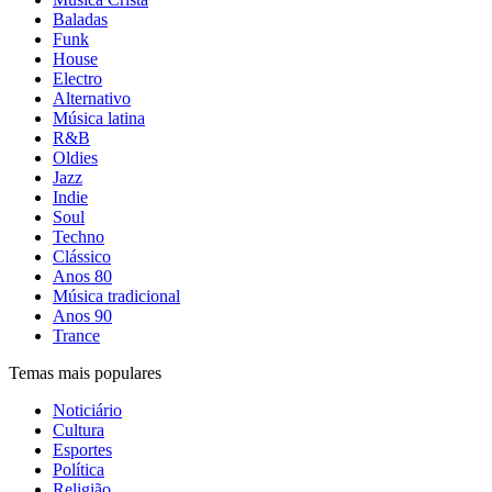
Baladas
Funk
House
Electro
Alternativo
Música latina
R&B
Oldies
Jazz
Indie
Soul
Techno
Clássico
Anos 80
Música tradicional
Anos 90
Trance
Temas mais populares
Noticiário
Cultura
Esportes
Política
Religião