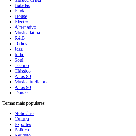
Baladas
Funk
House
Electro
Alternativo
Música latina
R&B
Oldies
Jazz
Indie
Soul
Techno
Clássico
Anos 80
Música tradicional
Anos 90
Trance
Temas mais populares
Noticiário
Cultura
Esportes
Política
Religião