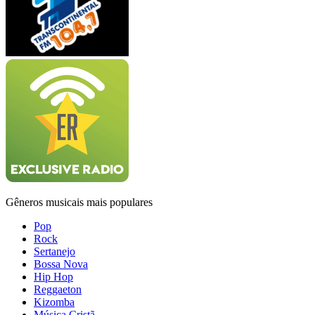
Gêneros musicais mais populares
Pop
Rock
Sertanejo
Bossa Nova
Hip Hop
Reggaeton
Kizomba
Música Cristã