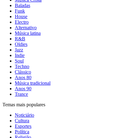
Baladas
Funk
House
Electro
Alternativo
Música latina
R&B
Oldies
Jazz
Indie
Soul
Techno
Clássico
Anos 80
Música tradicional
Anos 90
Trance
Temas mais populares
Noticiário
Cultura
Esportes
Política
Religião