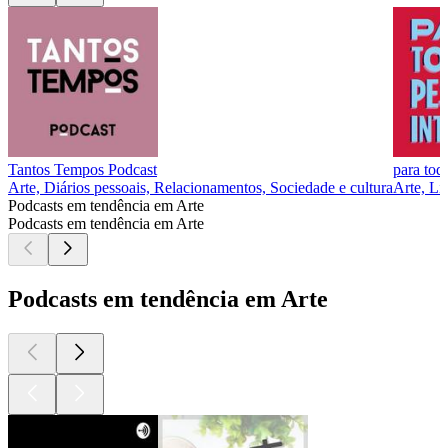
Tantos Tempos Podcast
para tod
Arte, Diários pessoais, Relacionamentos, Sociedade e cultura
Arte, Li
Podcasts em tendência em Arte
Podcasts em tendência em Arte
Podcasts em tendência em Arte