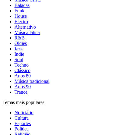
Baladas
Funk
House
Electro
Alternativo
Música latina
R&B
Oldies
Jazz
Indie
Soul
Techno
Clássico
Anos 80
Música tradicional
Anos 90
Trance
Temas mais populares
Noticiário
Cultura
Esportes
Política
Religião