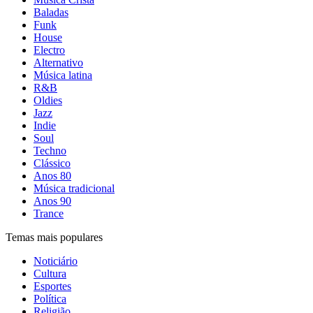
Baladas
Funk
House
Electro
Alternativo
Música latina
R&B
Oldies
Jazz
Indie
Soul
Techno
Clássico
Anos 80
Música tradicional
Anos 90
Trance
Temas mais populares
Noticiário
Cultura
Esportes
Política
Religião