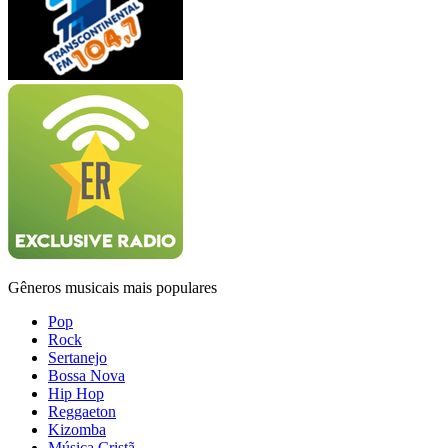
Gêneros musicais mais populares
Pop
Rock
Sertanejo
Bossa Nova
Hip Hop
Reggaeton
Kizomba
Música Cristã