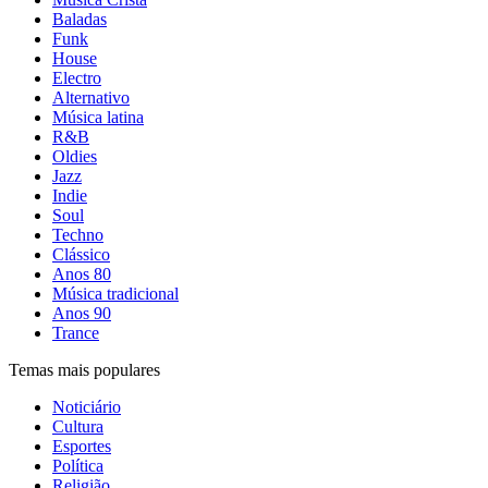
Baladas
Funk
House
Electro
Alternativo
Música latina
R&B
Oldies
Jazz
Indie
Soul
Techno
Clássico
Anos 80
Música tradicional
Anos 90
Trance
Temas mais populares
Noticiário
Cultura
Esportes
Política
Religião