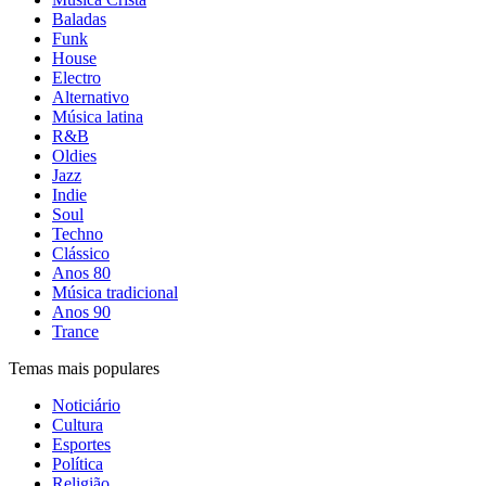
Baladas
Funk
House
Electro
Alternativo
Música latina
R&B
Oldies
Jazz
Indie
Soul
Techno
Clássico
Anos 80
Música tradicional
Anos 90
Trance
Temas mais populares
Noticiário
Cultura
Esportes
Política
Religião