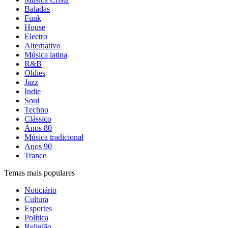
Baladas
Funk
House
Electro
Alternativo
Música latina
R&B
Oldies
Jazz
Indie
Soul
Techno
Clássico
Anos 80
Música tradicional
Anos 90
Trance
Temas mais populares
Noticiário
Cultura
Esportes
Política
Religião