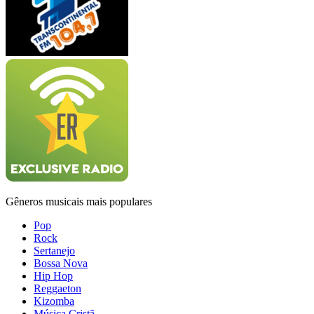
Gêneros musicais mais populares
Pop
Rock
Sertanejo
Bossa Nova
Hip Hop
Reggaeton
Kizomba
Música Cristã