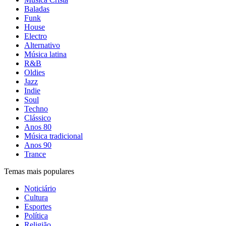
Baladas
Funk
House
Electro
Alternativo
Música latina
R&B
Oldies
Jazz
Indie
Soul
Techno
Clássico
Anos 80
Música tradicional
Anos 90
Trance
Temas mais populares
Noticiário
Cultura
Esportes
Política
Religião