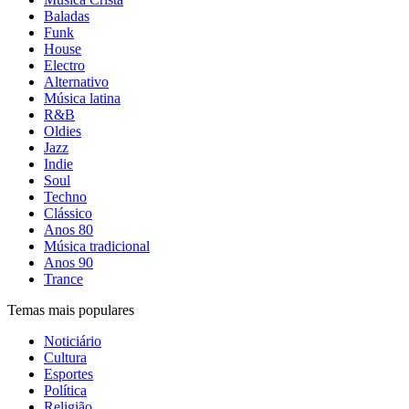
Baladas
Funk
House
Electro
Alternativo
Música latina
R&B
Oldies
Jazz
Indie
Soul
Techno
Clássico
Anos 80
Música tradicional
Anos 90
Trance
Temas mais populares
Noticiário
Cultura
Esportes
Política
Religião