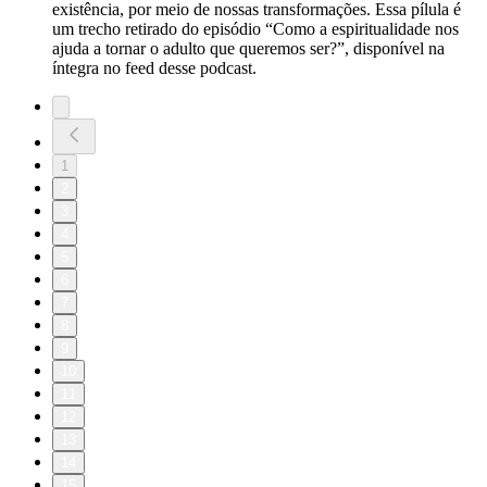
existência, por meio de nossas transformações. Essa pílula é
um trecho retirado do episódio “Como a espiritualidade nos
ajuda a tornar o adulto que queremos ser?”, disponível na
íntegra no feed desse podcast.
1
2
3
4
5
6
7
8
9
10
11
12
13
14
15