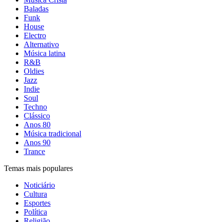
Baladas
Funk
House
Electro
Alternativo
Música latina
R&B
Oldies
Jazz
Indie
Soul
Techno
Clássico
Anos 80
Música tradicional
Anos 90
Trance
Temas mais populares
Noticiário
Cultura
Esportes
Política
Religião