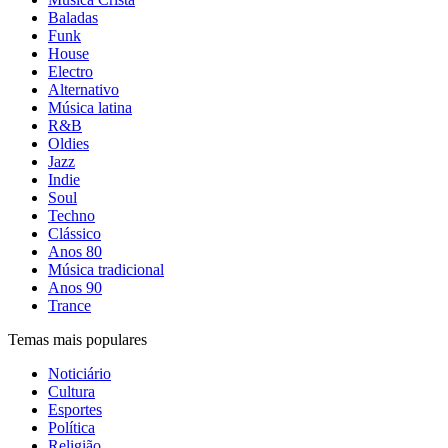
Baladas
Funk
House
Electro
Alternativo
Música latina
R&B
Oldies
Jazz
Indie
Soul
Techno
Clássico
Anos 80
Música tradicional
Anos 90
Trance
Temas mais populares
Noticiário
Cultura
Esportes
Política
Religião