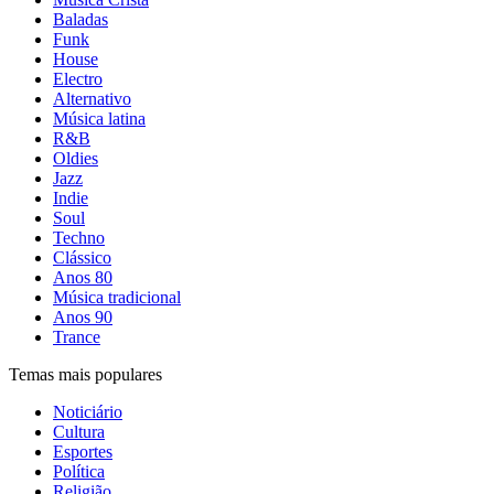
Baladas
Funk
House
Electro
Alternativo
Música latina
R&B
Oldies
Jazz
Indie
Soul
Techno
Clássico
Anos 80
Música tradicional
Anos 90
Trance
Temas mais populares
Noticiário
Cultura
Esportes
Política
Religião