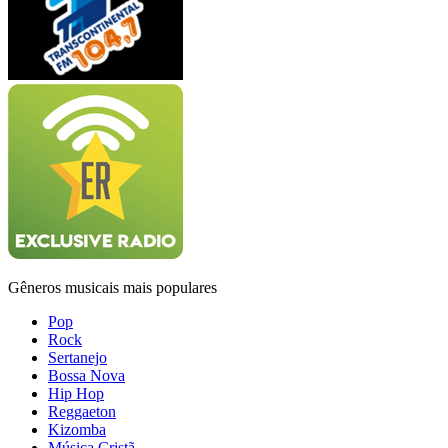
Gêneros musicais mais populares
Pop
Rock
Sertanejo
Bossa Nova
Hip Hop
Reggaeton
Kizomba
Música Cristã