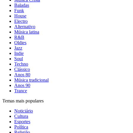
Baladas
Funk
House
Electro
Alternativo
Música latina
R&B
Oldies
Jazz
Indie
Soul
Techno
Clássico
Anos 80
Música tradicional
Anos 90
Trance
Temas mais populares
Noticiário
Cultura
Esportes
Política
Religião