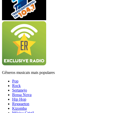
Gêneros musicais mais populares
Pop
Rock
Sertanejo
Bossa Nova
Hip Hop
Reggaeton
Kizomba
Música Cristã