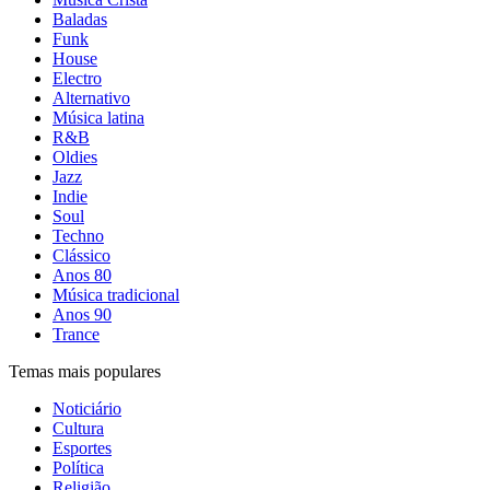
Baladas
Funk
House
Electro
Alternativo
Música latina
R&B
Oldies
Jazz
Indie
Soul
Techno
Clássico
Anos 80
Música tradicional
Anos 90
Trance
Temas mais populares
Noticiário
Cultura
Esportes
Política
Religião