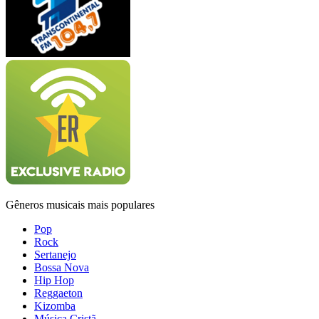
Gêneros musicais mais populares
Pop
Rock
Sertanejo
Bossa Nova
Hip Hop
Reggaeton
Kizomba
Música Cristã