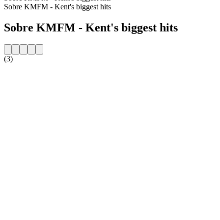
Sobre KMFM - Kent's biggest hits
Sobre KMFM - Kent's biggest hits
(3)
Website da estação