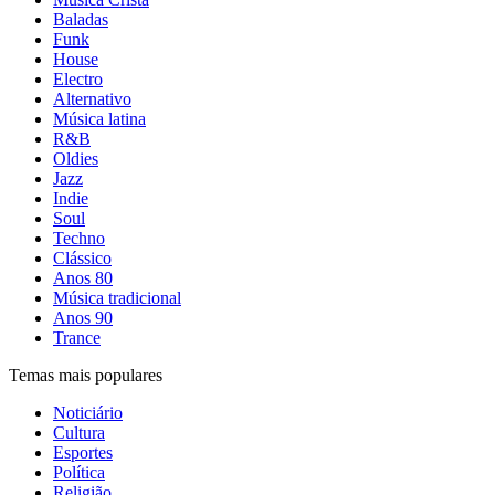
Baladas
Funk
House
Electro
Alternativo
Música latina
R&B
Oldies
Jazz
Indie
Soul
Techno
Clássico
Anos 80
Música tradicional
Anos 90
Trance
Temas mais populares
Noticiário
Cultura
Esportes
Política
Religião