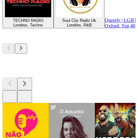
Queerly | LGBT
TECHNO RADIO
Soul City Radio Uk
Londres, Techno
Londres, R&B
Oxford, Top 40 
Podcasts de
topo
Podcasts de
topo
Podcasts de
topo