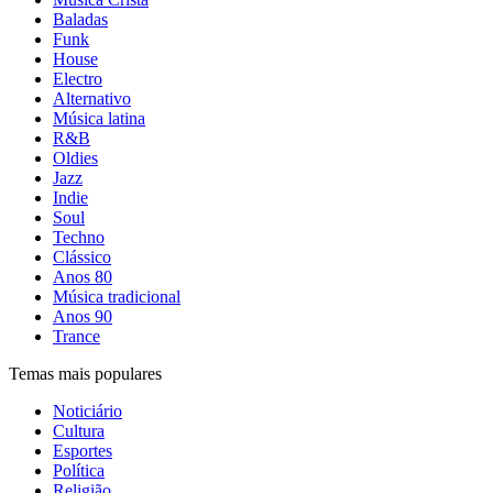
Baladas
Funk
House
Electro
Alternativo
Música latina
R&B
Oldies
Jazz
Indie
Soul
Techno
Clássico
Anos 80
Música tradicional
Anos 90
Trance
Temas mais populares
Noticiário
Cultura
Esportes
Política
Religião