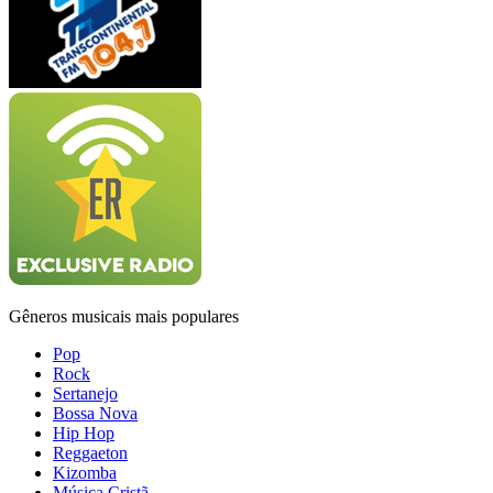
Gêneros musicais mais populares
Pop
Rock
Sertanejo
Bossa Nova
Hip Hop
Reggaeton
Kizomba
Música Cristã