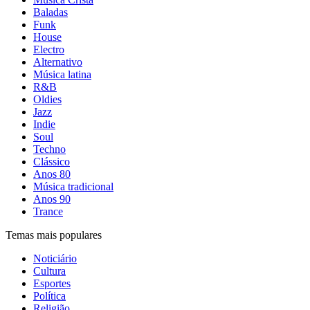
Baladas
Funk
House
Electro
Alternativo
Música latina
R&B
Oldies
Jazz
Indie
Soul
Techno
Clássico
Anos 80
Música tradicional
Anos 90
Trance
Temas mais populares
Noticiário
Cultura
Esportes
Política
Religião