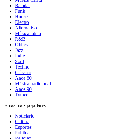
Baladas
Funk
House
Electro
Alternativo
Música latina
R&B
Oldies
Jazz
Indie
Soul
Techno
Clássico
Anos 80
Música tradicional
Anos 90
Trance
Temas mais populares
Noticiário
Cultura
Esportes
Política
Religião