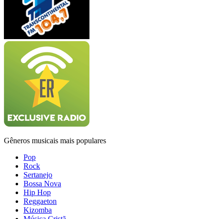
Gêneros musicais mais populares
Pop
Rock
Sertanejo
Bossa Nova
Hip Hop
Reggaeton
Kizomba
Música Cristã