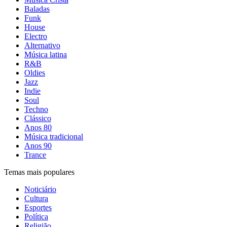
Baladas
Funk
House
Electro
Alternativo
Música latina
R&B
Oldies
Jazz
Indie
Soul
Techno
Clássico
Anos 80
Música tradicional
Anos 90
Trance
Temas mais populares
Noticiário
Cultura
Esportes
Política
Religião