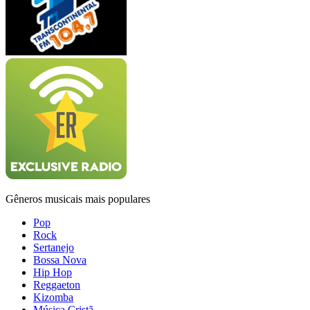
Gêneros musicais mais populares
Pop
Rock
Sertanejo
Bossa Nova
Hip Hop
Reggaeton
Kizomba
Música Cristã