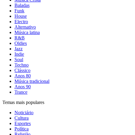
Baladas
Funk
House
Electro
Alternativo
Música latina
R&B
Oldies
Jazz
Indie
Soul
Techno
Clássico
Anos 80
Música tradicional
Anos 90
Trance
Temas mais populares
Noticiário
Cultura
Esportes
Política
Religião